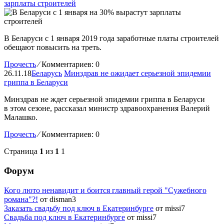
зарплаты строителей
В Беларуси с 1 января 2019 года заработные платы строителей
обещают повысить на треть.
Прочесть
⁄
Комментариев: 0
26.11.18
Беларусь
Минздрав не ожидает серьезной эпидемии
гриппа в Беларуси
Минздрав не ждет серьезной эпидемии гриппа в Беларуси
в этом сезоне, рассказал министр здравоохранения Валерий
Малашко.
Прочесть
⁄
Комментариев: 0
Страница
1
из
1
1
Форум
Кого люто ненавидит и боится главный герой "Сужебного
романа"?!
от disman3
Заказать свадьбу под ключ в Екатеринбурге
от missi7
Cвадьба под ключ в Екатеринбурге
от missi7