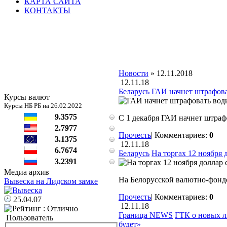
КАРТА САЙТА
КОНТАКТЫ
Новости
» 12.11.2018
12.11.18
Беларусь
ГАИ начнет штрафова
Курсы валют
Курсы НБ РБ на 26.02.2022
9.3575
С 1 декабря ГАИ начнет штраф
2.7977
Прочесть
|
Комментариев:
0
3.1375
12.11.18
6.7674
Беларусь
На торгах 12 ноября 
3.2391
Медиа архив
На Белорусской валютно-фонд
Вывеска на Лидском замке
Прочесть
|
Комментариев:
0
25.04.07
12.11.18
Граница NEWS
ГТК о новых ли
Пользователь
будет»