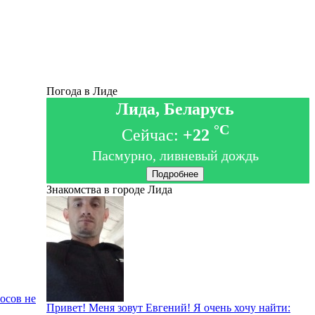
Погода в Лиде
Лида, Беларусь
°C
Сейчас:
+22
Пасмурно, ливневый дождь
Подробнее
Знакомства в городе Лида
росов не
Привет! Меня зовут Евгений! Я очень хочу найти: