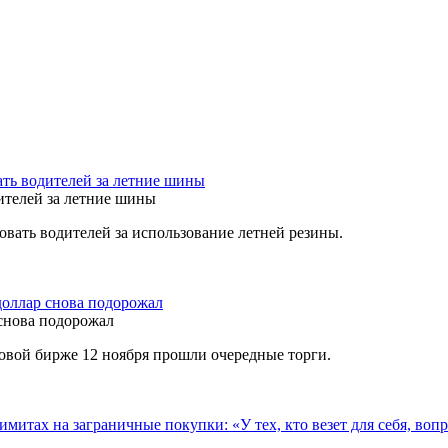
ть водителей за летние шины
овать водителей за использование летней резины.
доллар снова подорожал
овой бирже 12 ноября прошли очередные торги.
митах на заграничные покупки: «У тех, кто везет для себя, воп