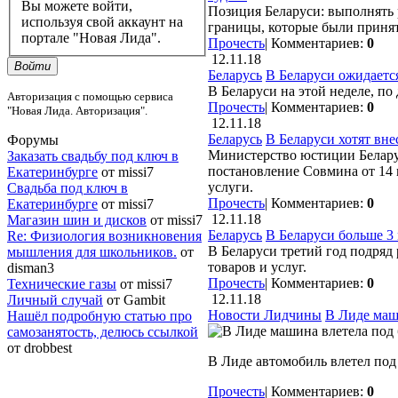
Вы можете войти,
Позиция Беларуси: выполнять
используя свой аккаунт на
границы, которые были приня
портале "Новая Лида".
Прочесть
|
Комментариев:
0
12.11.18
Войти
Беларусь
В Беларуси ожидаетс
В Беларуси на этой неделе, по
Авторизация с помощью сервиса
Прочесть
|
Комментариев:
0
"Новая Лида. Авторизация".
12.11.18
Беларусь
В Беларуси хотят вне
Форумы
Министерство юстиции Белару
Заказать свадьбу под ключ в
постановление Совмина от 14 
Екатеринбурге
от missi7
услуги.
Cвадьба под ключ в
Прочесть
|
Комментариев:
0
Екатеринбурге
от missi7
12.11.18
Магазин шин и дисков
от missi7
Беларусь
В Беларуси больше 3 
Re: Физиология возникновения
В Беларуси третий год подряд 
мышления для школьников.
от
товаров и услуг.
disman3
Прочесть
|
Комментариев:
0
Технические газы
от missi7
12.11.18
Личный случай
от Gambit
Новости Лидчины
В Лиде маш
Нашёл подробную статью про
самозанятость, делюсь ссылкой
от drobbest
В Лиде автомобиль влетел под
Прочесть
|
Комментариев:
0