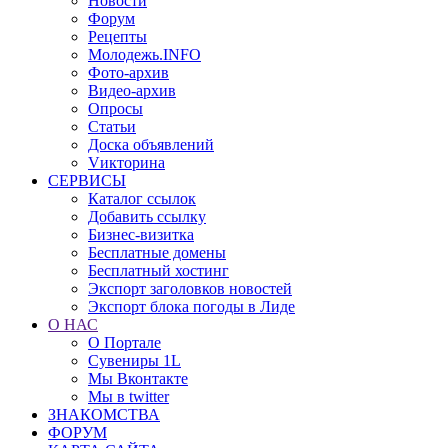
Новости
Форум
Рецепты
Молодежь.INFO
Фото-архив
Видео-архив
Опросы
Статьи
Доска объявлений
Vикторина
СЕРВИСЫ
Каталог ссылок
Добавить ссылку
Бизнес-визитка
Бесплатные домены
Бесплатный хостинг
Экспорт заголовков новостей
Экспорт блока погоды в Лиде
О НАС
О Портале
Сувениры 1L
Мы Вконтакте
Мы в twitter
ЗНАКОМСТВА
ФОРУМ