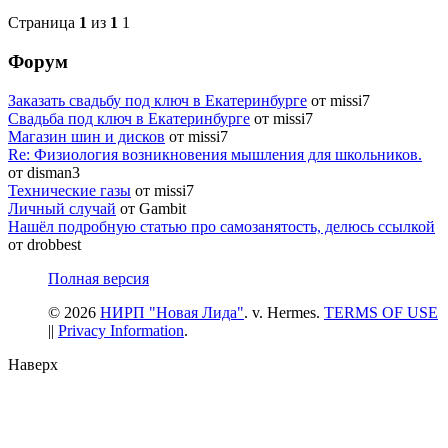
Страница
1
из
1
1
Форум
Заказать свадьбу под ключ в Екатеринбурге
от missi7
Cвадьба под ключ в Екатеринбурге
от missi7
Магазин шин и дисков
от missi7
Re: Физиология возникновения мышления для школьников.
от disman3
Технические газы
от missi7
Личный случай
от Gambit
Нашёл подробную статью про самозанятость, делюсь ссылкой
от drobbest
Полная версия
© 2026
НИРП "Новая Лида"
. v. Hermes.
TERMS OF USE
||
Privacy Information
.
Наверх