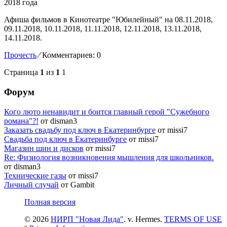
Афиша фильмов в Кинотеатре "Юбилейный" на 08.11.2018,
09.11.2018, 10.11.2018, 11.11.2018, 12.11.2018, 13.11.2018,
14.11.2018.
Прочесть
⁄
Комментариев: 0
Страница
1
из
1
1
Форум
Кого люто ненавидит и боится главный герой "Сужебного
романа"?!
от disman3
Заказать свадьбу под ключ в Екатеринбурге
от missi7
Cвадьба под ключ в Екатеринбурге
от missi7
Магазин шин и дисков
от missi7
Re: Физиология возникновения мышления для школьников.
от disman3
Технические газы
от missi7
Личный случай
от Gambit
Полная версия
© 2026
НИРП "Новая Лида"
. v. Hermes.
TERMS OF USE