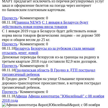
МАРТ предлагает исключить из перечня регулируемых услуг
заказ и оформление билетов на поезда через интернет
по банковским платежным карточкам.
Прочесть
⁄
Комментариев: 0
08.11.18
Граница NEWS
С 1 января в Беларуси будет
действовать новая норма ввоза товаров
С 1 января 2019 года в Беларуси будет действовать новая
норма ввоза товаров физическими лицами – не дороже 500
евро и общим весом до 25 кг.
Прочесть
⁄
Комментариев: 0
08.11.18
Беларусь
Белорусы из-за рубежом стали меньше
отсылать денег домой
Денежные переводы белорусов из-за границы на родину в
третьем квартале 2018 года составили 82,9 млн долларов.
Прочесть
⁄
Комментариев: 0
08.11.18
Гродненская область
В Гродно в ДТП пострадал
трехмесячный ребенок
В Гродно днем 7 ноября на улице Ольшанке произошло
дорожно-транспортное происшествие, в котором пострадал
трехмесячный ребенок.
Прочесть
⁄
Комментариев: 0
08.11.18
Афиша
Афиша кинотеатра "Юбилейный" c 08 ноября
2018 года