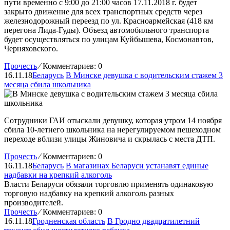
пути временно с 9:00 до 21:00 часов 17.11.2018 г. будет
закрыто движение для всех транспортных средств через
железнодорожный переезд по ул. Красноармейская (418 км
перегона Лида-Гуды). Объезд автомобильного транспорта
будет осуществляться по улицам Куйбышева, Космонавтов,
Черняховского.
Прочесть
⁄
Комментариев: 0
16.11.18
Беларусь
В Минске девушка с водительским стажем 3
месяца сбила школьника
Сотрудники ГАИ отыскали девушку, которая утром 14 ноября
сбила 10-летнего школьника на нерегулируемом пешеходном
переходе вблизи улицы Жиновича и скрылась с места ДТП.
Прочесть
⁄
Комментариев: 0
16.11.18
Беларусь
В магазинах Беларуси устанавят единые
надбавки на крепкий алкоголь
Власти Беларуси обязали торговлю применять одинаковую
торговую надбавку на крепкий алкоголь разных
производителей.
Прочесть
⁄
Комментариев: 0
16.11.18
Гродненская область
В Гродно двадцатилетний