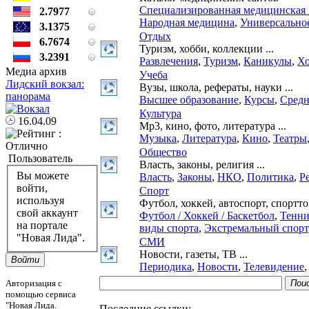
Специализированная медицинская
2.7977
Народная медицина
,
Универсально
3.1375
Отдых
6.7674
Туризм, хобби, коллекции ...
3.2391
Развлечения
,
Туризм
,
Каникулы
,
Хо
Медиа архив
Учеба
Лидский вокзал:
Вузы, школа, рефераты, науки ...
панорама
Высшее образование
,
Курсы
,
Средн
Культура
16.04.09
Mp3, кино, фото, литература ...
Музыка
,
Литература
,
Кино
,
Театры
Общество
Пользователь
Власть, законы, религия ...
Вы можете
Власть
,
Законы
,
НКО
,
Политика
,
Р
войти,
Спорт
используя
Футбол, хоккей, автоспорт, спорттов
свой аккаунт
Футбол / Хоккей / Баскетбол
,
Тенни
на портале
виды спорта
,
Экстремальный спорт
"Новая Лида".
СМИ
Новости, газеты, ТВ ...
Войти
Периодика
,
Новости
,
Телевидение
Пои
Авторизация с
помощью сервиса
"Новая Лида.
Последние ссылки: