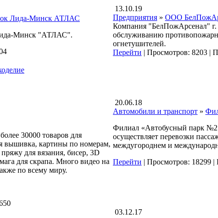
13.10.19
Предприятия
»
ООО БелПожАр
ток Лида-Минск АТЛАС
Компания "БелПожАрсенал" г. 
Лида-Минск "АТЛАС".
обслуживанию противопожарно
огнетушителей.
04
Перейти
|
Просмотров: 8203
|
П
коделие
20.06.18
Автомобили и транспорт
»
Фил
Филиал «Автобусный парк №2 
более 30000 товаров для
осуществляет перевозки пасса
я вышивка, картины по номерам,
междугороднем и международно
пряжу для вязания, бисер, 3D
мага для скрапа. Много видео на
Перейти
|
Просмотров: 18299
|
также по всему миру.
650
03.12.17