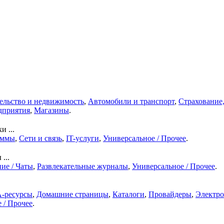
ельство и недвижимость
,
Автомобили и транспорт
,
Страхование,
дприятия
,
Магазины
.
 ...
аммы
,
Сети и связь
,
IT-услуги
,
Универсальное / Прочее
.
...
ие / Чаты
,
Развлекательные журналы
,
Универсальное / Прочее
.
-ресурсы
,
Домашние страницы
,
Каталоги
,
Провайдеры
,
Электро
 / Прочее
.