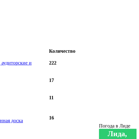
Количество
 аудиторские и
222
17
11
16
нная доска
Погода в Лиде
Лида,