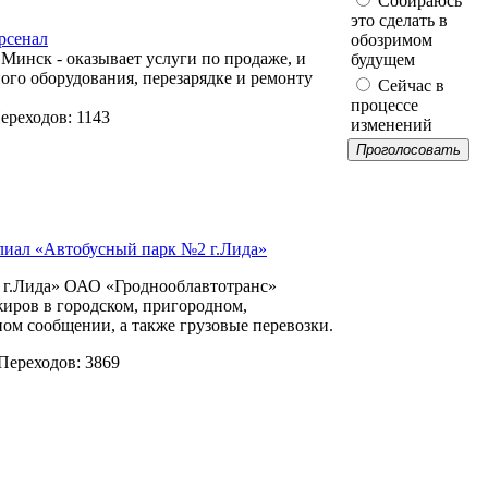
Собираюсь
это сделать в
сенал
обозримом
Минск - оказывает услуги по продаже, и
будущем
го оборудования, перезарядке и ремонту
Сейчас в
процессе
ереходов: 1143
изменений
Проголосовать
иал «Автобусный парк №2 г.Лида»
г.Лида» ОАО «Гроднооблавтотранс»
жиров в городском, пригородном,
м сообщении, а также грузовые перевозки.
Переходов: 3869