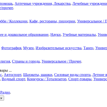
 помощь
,
Аптечные учреждения, Лекарства
,
Лечебные учреждени
е/прочее
.
бби / Коллекции
,
Кафе, рестораны, пиццерии
,
Универсальное / 
ее и дошкольное образование
,
Науки
,
Учебные материалы
,
Униве
,
Фотография
,
Музеи
,
Изобразительные искусства
,
Танец
,
Универ
елигия
,
Страны и города
,
Универсальное / Прочее
.
ары ...
с
,
Автоспорт
,
Шахматы, шашки
,
Силовые виды спорта
,
Летние 
,
Водный спорт
,
Конкурсы / Тотализатор
,
Спорт-товары
,
Универс
,
Радио
.
ск