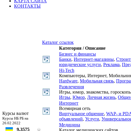
КАРТА САЙТА
КОНТАКТЫ
Каталог ссылок
Категория / Описание
Бизнес и финансы
Банки
,
Интернет-магазины
,
Строит
юридические услуги
,
Реклама
,
Пре
Hi-Tech
Компьютеры, Интернет, Мобильники
Hardware
,
Мобильная связь
,
Прогр
Развлечения
Игры, юмор, знакомства, гороскопы 
Игры
,
Юмор
,
Личная жизнь
,
Общен
Интернет
Всемирная сеть
Курсы валют
Виртуальное общение
,
WAP- и PDA
Курсы НБ РБ на
объявлений
,
Услуги
,
Универсальное
26.02.2022
Медицина
9.3575
Каталог медицинских сайтов