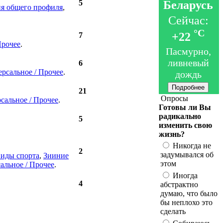
5
Беларусь
я общего профиля
,
Сейчас:
°C
+22
7
Прочее
.
Пасмурно,
ливневый
6
рсальное / Прочее
.
дождь
Подробнее
21
Опросы
сальное / Прочее
.
Готовы ли Вы
радикально
5
изменить свою
жизнь?
Никогда не
2
задумывался об
виды спорта
,
Зииние
этом
альное / Прочее
.
Иногда
4
абстрактно
думаю, что было
бы неплохо это
сделать