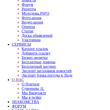
Новости
Форум
Рецепты
Молодежь.INFO
Фото-архив
Видео-архив
Опросы
Статьи
Доска объявлений
Vикторина
СЕРВИСЫ
Каталог ссылок
Добавить ссылку
Бизнес-визитка
Бесплатные домены
Бесплатный хостинг
Экспорт заголовков новостей
Экспорт блока погоды в Лиде
О НАС
О Портале
Сувениры 1L
Мы Вконтакте
Мы в twitter
ЗНАКОМСТВА
ФОРУМ