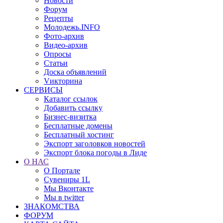
Новости
Форум
Рецепты
Молодежь.INFO
Фото-архив
Видео-архив
Опросы
Статьи
Доска объявлений
Vикторина
СЕРВИСЫ
Каталог ссылок
Добавить ссылку
Бизнес-визитка
Бесплатные домены
Бесплатный хостинг
Экспорт заголовков новостей
Экспорт блока погоды в Лиде
О НАС
О Портале
Сувениры 1L
Мы Вконтакте
Мы в twitter
ЗНАКОМСТВА
ФОРУМ