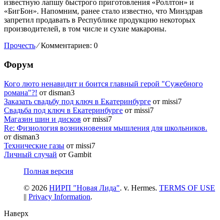
известную лапшу быстрого приготовления «Роллтон» и
«БигБон». Напомним, ранее стало известно, что Минздрав
запретил продавать в Республике продукцию некоторых
производителей, в том числе и сухие макароны.
Прочесть
⁄
Комментариев: 0
Форум
Кого люто ненавидит и боится главный герой "Сужебного
романа"?!
от disman3
Заказать свадьбу под ключ в Екатеринбурге
от missi7
Cвадьба под ключ в Екатеринбурге
от missi7
Магазин шин и дисков
от missi7
Re: Физиология возникновения мышления для школьников.
от disman3
Технические газы
от missi7
Личный случай
от Gambit
Полная версия
© 2026
НИРП "Новая Лида"
. v. Hermes.
TERMS OF USE
||
Privacy Information
.
Наверх