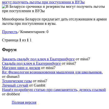
могут получить льготы при поступлении в ВУЗы
Минобороны Беларуси предлагает дать отслужившим в армии
льготы при поступлении в вузы.
Прочесть
⁄
Комментариев: 0
Страница
1
из
1
1
Форум
Заказать свадьбу под ключ в Екатеринбурге
от missi7
Cвадьба под ключ в Екатеринбурге
от missi7
Магазин шин и дисков
от missi7
Re: Физиология возникновения мышления для школьников.
от disman3
Технические газы
от missi7
Личный случай
от Gambit
Нашёл подробную статью про самозанятость, делюсь ссылкой
от drobbest
Полная версия