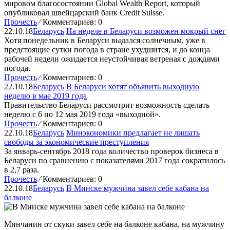
мировом благосостоянии Global Wealth Report, который
опубликовал швейцарский банк Credit Suisse.
Прочесть
⁄
Комментариев: 0
22.10.18
Беларусь
На неделе в Беларуси возможен мокрый снег
Хотя понедельник в Беларуси выдался солнечным, уже в
предстоящие сутки погода в стране ухудшится, и до конца
рабочей недели ожидается неустойчивая ветреная с дождями
погода.
Прочесть
⁄
Комментариев: 0
22.10.18
Беларусь
В Беларуси хотят объявить выходную
неделю в мае 2019 года
Правительство Беларуси рассмотрит возможность сделать
неделю с 6 по 12 мая 2019 года «выходной».
Прочесть
⁄
Комментариев: 0
22.10.18
Беларусь
Минэкономики предлагает не лишать
свободы за экономические преступления
За январь-сентябрь 2018 года количество проверок бизнеса в
Беларуси по сравнению с показателями 2017 года сократилось
в 2,7 раза.
Прочесть
⁄
Комментариев: 0
22.10.18
Беларусь
В Минске мужчина завел себе кабана на
балконе
Минчанин от скуки завел себе на балконе кабана, на мужчину