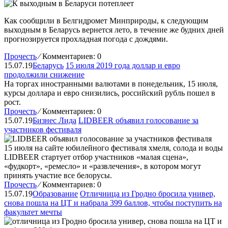
Как сообщили в Белгидромет Минприроды, к следующим
выходным в Беларусь вернется лето, в течение же будних дней
прогнозируется прохладная погода с дождями.
Прочесть
⁄
Комментариев: 0
15.07.19
Беларусь
15 июля 2019 года доллар и евро
продолжили снижение
На торгах иностранными валютами в понедельник, 15 июля,
курсы доллара и евро снизились, российский рубль пошел в
рост.
Прочесть
⁄
Комментариев: 0
15.07.19
Бизнес Лида
LIDBEER объявил голосование за
участников фестиваля
15 июля на сайте юбилейного фестиваля хмеля, солода и воды
LIDBEER стартует отбор участников «малая сцена»,
«фудкорт», «ремесло» и «развлечения», в котором могут
принять участие все белорусы.
Прочесть
⁄
Комментариев: 0
15.07.19
Образование
Отличница из Гродно бросила универ,
снова пошла на ЦТ и набрала 399 баллов, чтобы поступить на
факультет мечты