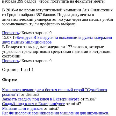
В 2018-м во время вступительной кампании Аня Филистович
из Гродно набрала 387 баллов. Подала документы в
лингвистический университет, но уже через два месяца учебы
засомневалась, ту ли профессию выбрала.
Прочесть
⁄
Комментариев: 0
15.07.19
Беларусь
В Беларуси за выходные за рулем задержали
двух пьяных милиционеров
В Беларуси за выходные задержали 173 человек, которые
управляли транспортными средствами пьяными в нетрезвом
состоянии.
Прочесть
⁄
Комментариев: 0
Страница
1
из
1
1
Форум
Кого люто ненавидит и боится главный герой "Сужебного
романа"?!
от disman3
Заказать свадьбу под ключ в Екатеринбурге
от missi7
Cвадьба под ключ в Екатеринбурге
от missi7
Магазин шин и дисков
от missi7
Re: Физиология возникновения мышления для школьников.