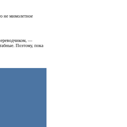
то не мимолетное
переводчиком, —
табные. Поэтому, пока