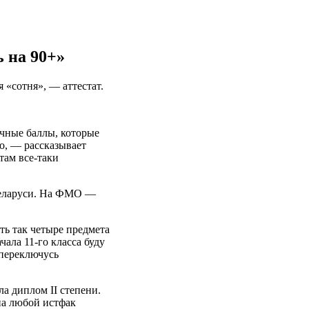
.
 на 90+»
 «сотня», — аттестат.
ачные баллы, которые
о, — рассказывает
там все-таки
 Беларуси. На ФМО —
ь так четыре предмета
чала 11-го класса буду
 переключусь
а диплом II степени.
 на любой истфак