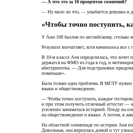
— А что это за 10 процентов сомнений?
— Ну мало ли что, — улыбается девушка и д
«Чтобы точно поступить, к
У Ани 100 баллов по английскому, столько ж
Результат впечатляет, хотя начиналось все с 
В 10-м классе Аня определилась, что хочет
держатся на ФМО из года в год, и мотивиро
абитуриентка. — Для подстраховки придумал
поменьше».
Была только одна проблема. В МГЛУ нужно
языки и обществоведение.
— Чтобы точно поступить, каждое тестиров
и при этом получить отличный аттестат — зад
усиленно заниматься историей. Поеду на ол
на обществоведение и языки. А потом, в зави
На областной олимпиаде по истории Аня полу
Довольная, она вернулась домой и тут узнал