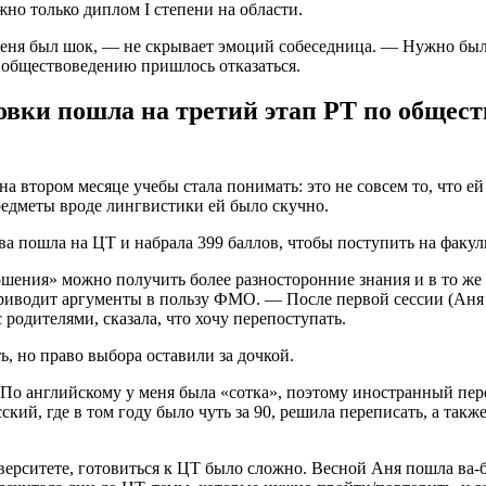
жно только диплом I степени на области.
еня был шок, — не скрывает эмоций собеседница. — Нужно был
 обществоведению пришлось отказаться.
товки пошла на третий этап РТ по общес
а втором месяце учебы стала понимать: это не совсем то, что е
редметы вроде лингвистики ей было скучно.
ния» можно получить более разносторонние знания и в то же в
риводит аргументы в пользу ФМО. — После первой сессии (Аня 
родителями, сказала, что хочу перепоступать.
, но право выбора оставили за дочкой.
 По английскому у меня была «сотка», поэтому иностранный пер
кий, где в том году было чуть за 90, решила переписать, а также
верситете, готовиться к ЦТ было сложно. Весной Аня пошла ва-б