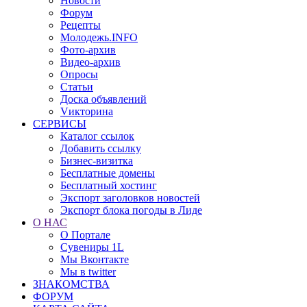
Новости
Форум
Рецепты
Молодежь.INFO
Фото-архив
Видео-архив
Опросы
Статьи
Доска объявлений
Vикторина
СЕРВИСЫ
Каталог ссылок
Добавить ссылку
Бизнес-визитка
Бесплатные домены
Бесплатный хостинг
Экспорт заголовков новостей
Экспорт блока погоды в Лиде
О НАС
О Портале
Сувениры 1L
Мы Вконтакте
Мы в twitter
ЗНАКОМСТВА
ФОРУМ