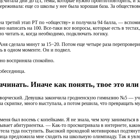
дсчитала дни до ЦТ, темы, которые нужно пройти/повторить, и за
переживала: еще со школы у нее была хорошая база. За обществов
на третий этап РТ по «обществу» и получила 94 балла, — вспом
о написать на 100. Все-таки все вопросы, которые есть в теста
о читать и, когда необходимо, подключать логику.
ня сделала минут за 15−20. Потом еще четыре раза перепровери
ь в одном моменте. Он и подвел.
, но восприняла спокойно.
обеседница.
ачинать. Иначе как понять, твое это или
творческий. Девушка закончила гродненскую гимназию №5 — уч
 на скрипке, много выступала, а потом решила, что превращать 
 меня был восемь с копейками. Я не знала, чем хочу заниматься 
азывает абитуриентка. — Как-то просматривала в интернете, как
тела туда поступить. Высокий проходной мотивировал подтянуть
ница предложила мне сходить на школьную олимпиаду. Так я увле