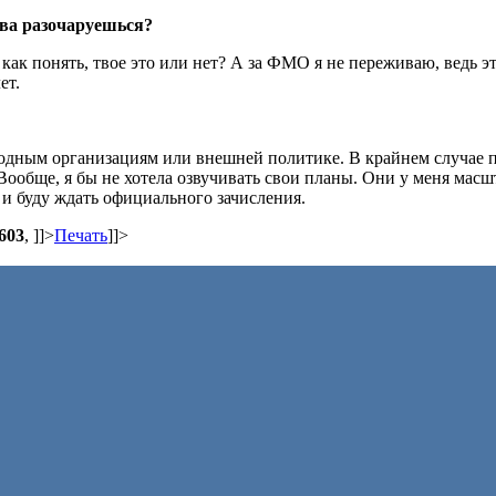
ова разочаруешься?
как понять, твое это или нет? А за ФМО я не переживаю, ведь э
ет.
дным организациям или внешней политике. В крайнем случае 
ообще, я бы не хотела озвучивать свои планы. Они у меня масш
 и буду ждать официального зачисления.
603
,
]]>
Печать
]]>