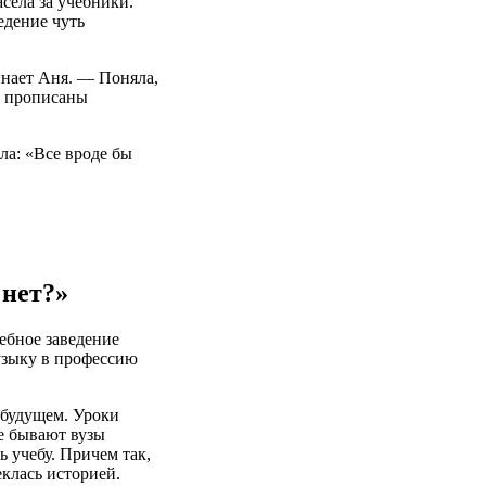
села за учебники.
едение чуть
инает Аня. — Поняла,
х, прописаны
ла: «Все вроде бы
 нет?»
ебное заведение
музыку в профессию
в будущем. Уроки
ие бывают вузы
 учебу. Причем так,
клась историей.