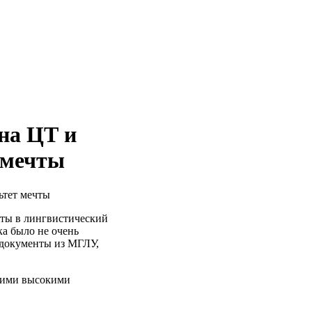
на ЦТ и
 мечты
нты в лингвистический
ка было не очень
 документы из МГЛУ,
акими высокими