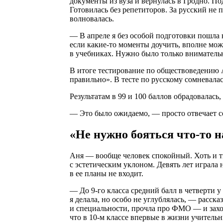
документы из вуза и вернулась в Гродно. По
Готовилась без репетиторов. За русский не 
волновалась.
— В апреле я без особой подготовки пошла 
если какие-то моменты доучить, вполне можн
в учебниках. Нужно было только внимательн
В итоге тестирование по обществоведению А
правильно». В тесте по русскому сомневалас
Результатам в 99 и 100 баллов обрадовалась
— Это было ожидаемо, — просто отвечает с
«Не нужно бояться что-то н
Аня — вообще человек спокойный. Хоть и 
с эстетическим уклоном. Девять лет играла
в ее планы не входит.
— До 9-го класса средний балл в четверти у
я делала, но особо не углублялась, — расск
и специальности, прочла про ФМО — и захо
что в 10-м классе впервые в жизни учитель