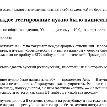
о официального зачисления называть себя студенткой не берется
аждое тестирование нужно было написать
е по обществоведению, 99 — по русскому и 10,0, то есть заветная
провала.
 поступать в БГУ на факультет международных отношений. Заобл
вали, и пугали. «Возможности учиться на платном у меня не был
а: если не пройду в БГУ, пойду в лингвистический. Проходной 
 было сдавать русский (белорусский), иностранный и историю
ание нужно было написать на 90+, — продолжает Аня. — Выучит
ача не из простых. Я придумала, как ее упростить. Решила: с на
импиаду, получу диплом, а с ним заветную «сотку» — и с весны
симости от того, как сдам ЦТ, выберу, в какой вуз прохожу.
чила диплом II степени, поехала на республику и там тоже взял
а: награда на республике дает ей право без экзаменов поступать