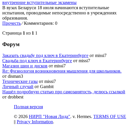
внутренние вступительные экзамены
В вузах Беларуси 18 июля начинаются вступительные
испытания, проводимые непосредственно в учреждениях
образования.
Прочесть
⁄
Комментариев: 0
Страница
1
из
1
1
Форум
Заказать свадьбу под ключ в Екатеринбурге
от missi7
Cвадьба под ключ в Екатеринбурге
от missi7
Магазин шин и дисков
от missi7
Re: Физиология возникновения мышления для школьников.
от disman3
Технические газы
от missi7
Личный случай
от Gambit
Нашёл подробную статью про самозанятость, делюсь ссылкой
от drobbest
Полная версия
© 2026
НИРП "Новая Лида"
. v. Hermes.
TERMS OF USE
||
Privacy Information
.