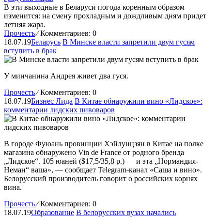
В эти выходные в Беларуси погода коренным образом
изменится: на смену прохладным и дождливым дням придет
летняя жара.
Прочесть
⁄
Комментариев: 0
18.07.19
Беларусь
В Минске власти запретили двум гусям
вступить в брак
У минчанина Андрея живет два гуся.
Прочесть
⁄
Комментариев: 0
18.07.19
Бизнес Лида
В Китае обнаружили вино «Лидское»:
комментарии лидских пивоваров
В городе Фуюань провинции Хэйлунцзян в Китае на полке
магазина обнаружено Vin de France от родного бренда
„Лидское“. 105 юаней ($17,5/35,8 р.) — и эта „Нормандия-
Неман“ ваша», — сообщает Telegram-канал «Саша и вино».
Белорусский производитель говорит о российских корнях
вина.
Прочесть
⁄
Комментариев: 0
18.07.19
Образование
В белорусских вузах начались