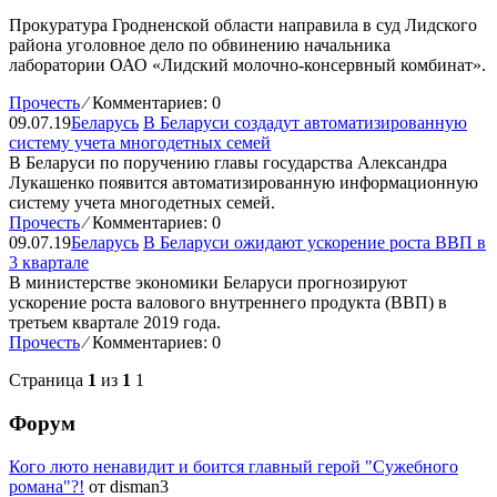
Прокуратура Гродненской области направила в суд Лидского
района уголовное дело по обвинению начальника
лаборатории ОАО «Лидский молочно-консервный комбинат».
Прочесть
⁄
Комментариев: 0
09.07.19
Беларусь
В Беларуси создадут автоматизированную
систему учета многодетных семей
В Беларуси по поручению главы государства Александра
Лукашенко появится автоматизированную информационную
систему учета многодетных семей.
Прочесть
⁄
Комментариев: 0
09.07.19
Беларусь
В Беларуси ожидают ускорение роста ВВП в
3 квартале
В министерстве экономики Беларуси прогнозируют
ускорение роста валового внутреннего продукта (ВВП) в
третьем квартале 2019 года.
Прочесть
⁄
Комментариев: 0
Страница
1
из
1
1
Форум
Кого люто ненавидит и боится главный герой "Сужебного
романа"?!
от disman3