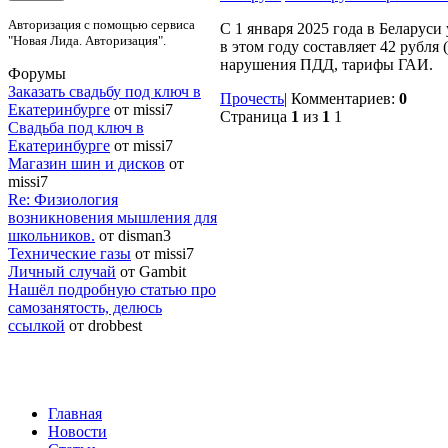
Авторизация с помощью сервиса
С 1 января 2025 года в Беларус
"Новая Лида. Авторизация".
в этом году составляет 42 рубля
нарушения ПДД, тарифы ГАИ.
Форумы
Заказать свадьбу под ключ в
Прочесть
|
Комментариев:
0
Екатеринбурге
от missi7
Страница
1
из
1
1
Cвадьба под ключ в
Екатеринбурге
от missi7
Магазин шин и дисков
от
missi7
Re: Физиология
возникновения мышления для
школьников.
от disman3
Технические газы
от missi7
Личный случай
от Gambit
Нашёл подробную статью про
самозанятость, делюсь
ссылкой
от drobbest
Главная
Новости