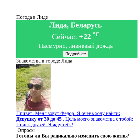
Погода в Лиде
Лида, Беларусь
°C
Сейчас:
+22
Пасмурно, ливневый дождь
Подробнее
Знакомства в городе Лида
Привет! Меня зовут Федор! Я очень хочу найти:
Девушку от 30 до 45
. Цель моего знакомства с тобой:
Поиск друзей. Я жду тебя!
Опросы
Готовы ли Вы радикально изменить свою жизнь?