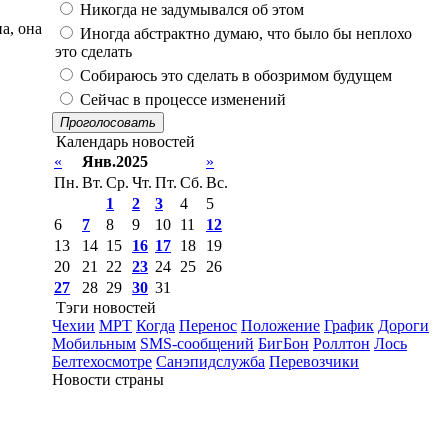
Никогда не задумывался об этом
а, она
Иногда абстрактно думаю, что было бы неплохо
это сделать
Собираюсь это сделать в обозримом будущем
Сейчас в процессе изменений
Проголосовать
Календарь новостей
«
Янв.2025
»
Пн.
Вт.
Ср.
Чт.
Пт.
Сб.
Вс.
1
2
3
4
5
6
7
8
9
10
11
12
13
14
15
16
17
18
19
20
21
22
23
24
25
26
27
28
29
30
31
Тэги новостей
Чехии
МРТ
Когда
Перенос
Положение
График
Дороги
Мобильным
SMS-сообщений
БигБон
Роллтон
Лось
Белтехосмотре
Санэпидслужба
Перевозчики
Новости страны