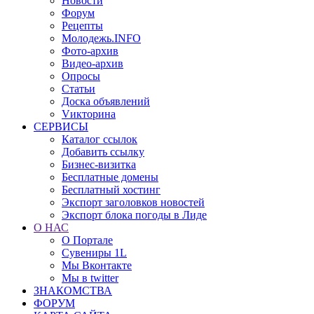
Новости
Форум
Рецепты
Молодежь.INFO
Фото-архив
Видео-архив
Опросы
Статьи
Доска объявлений
Vикторина
СЕРВИСЫ
Каталог ссылок
Добавить ссылку
Бизнес-визитка
Бесплатные домены
Бесплатный хостинг
Экспорт заголовков новостей
Экспорт блока погоды в Лиде
О НАС
О Портале
Сувениры 1L
Мы Вконтакте
Мы в twitter
ЗНАКОМСТВА
ФОРУМ