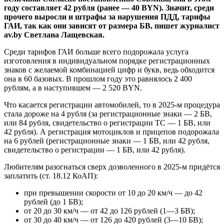
году составляет 42 рубля (ранее — 40 BYN). Значит, среди
прочего выросли и штрафы за нарушения ПДД, тарифы
ГАИ, так как они зависят от размера БВ, пишет журналист
av.by Светлана Лащевская.
Среди тарифов ГАИ больше всего подорожала услуга
изготовления в индивидуальном порядке регистрационных
знаков с желаемой комбинацией цифр и букв, ведь обходится
она в 60 базовых. В прошлом году это равнялось 2 400
рублям, а в наступившем — 2 520 BYN.
Что касается регистрации автомобилей, то в 2025-м процедура
стала дороже на 4 рубля (за регистрационные знаки — 2 БВ,
или 84 рубля, свидетельство о регистрации ТС — 1 БВ, или
42 рубля). А регистрация мотоциклов и прицепов подорожала
на 6 рублей (регистрационные знаки — 1 БВ, или 42 рубля,
свидетельство о регистрации — 1 БВ, или 42 рубля).
Любителям разогнаться сверх дозволенного в 2025-м придётся
заплатить (ст. 18.12 КоАП):
при превышении скорости от 10 до 20 км/ч — до 42
рублей (до 1 БВ);
от 20 до 30 км/ч — от 42 до 126 рублей (1—3 БВ);
от 30 до 40 км/ч — от 126 до 420 рублей (3—10 БВ);