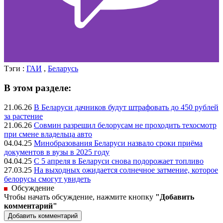
Тэги :
ГАИ
,
Беларусь
В этом разделе:
21.06.26
В Беларуси дачников будут штрафовать до 450 рублей
за растение
21.06.26
Совмин разрешил белорусам не проходить техосмотр
при смене владельца авто
04.04.25
Минобразования Беларуси назвало сроки приёма
документов в вузы в 2025 году
04.04.25
С 5 апреля в Беларуси снова подорожает топливо
27.03.25
На выходных ожидается солнечное затмение, которое
белорусы смогут увидеть
Обсуждение
Чтобы начать обсуждение, нажмите кнопку
"Добавить
комментарий"