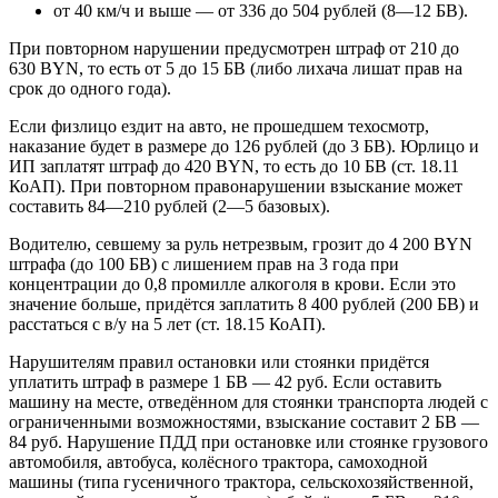
от 40 км/ч и выше — от 336 до 504 рублей (8—12 БВ).
При повторном нарушении предусмотрен штраф от 210 до
630 BYN, то есть от 5 до 15 БВ (либо лихача лишат прав на
срок до одного года).
Если физлицо ездит на авто, не прошедшем техосмотр,
наказание будет в размере до 126 рублей (до 3 БВ). Юрлицо и
ИП заплатят штраф до 420 BYN, то есть до 10 БВ (ст. 18.11
КоАП). При повторном правонарушении взыскание может
составить 84—210 рублей (2—5 базовых).
Водителю, севшему за руль нетрезвым, грозит до 4 200 BYN
штрафа (до 100 БВ) с лишением прав на 3 года при
концентрации до 0,8 промилле алкоголя в крови. Если это
значение больше, придётся заплатить 8 400 рублей (200 БВ) и
расстаться с в/у на 5 лет (ст. 18.15 КоАП).
Нарушителям правил остановки или стоянки придётся
уплатить штраф в размере 1 БВ — 42 руб. Если оставить
машину на месте, отведённом для стоянки транспорта людей с
ограниченными возможностями, взыскание составит 2 БВ —
84 руб. Нарушение ПДД при остановке или стоянке грузового
автомобиля, автобуса, колёсного трактора, самоходной
машины (типа гусеничного трактора, сельскохозяйственной,