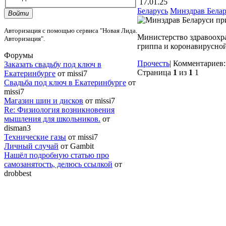
17.01.25
Беларусь
Минздрав Белар
Войти
Авторизация с помощью сервиса "Новая Лида.
Министерство здравоохр
Авторизация".
гриппа и коронавирусно
Форумы
Прочесть
|
Комментариев
Заказать свадьбу под ключ в
Страница
1
из
1
1
Екатеринбурге
от missi7
Cвадьба под ключ в Екатеринбурге
от
missi7
Магазин шин и дисков
от missi7
Re: Физиология возникновения
мышления для школьников.
от
disman3
Технические газы
от missi7
Личный случай
от Gambit
Нашёл подробную статью про
самозанятость, делюсь ссылкой
от
drobbest