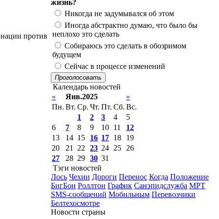
жизнь?
Никогда не задумывался об этом
Иногда абстрактно думаю, что было бы
неплохо это сделать
инации против
Собираюсь это сделать в обозримом
будущем
Сейчас в процессе изменений
Проголосовать
Календарь новостей
«
Янв.2025
»
Пн.
Вт.
Ср.
Чт.
Пт.
Сб.
Вс.
1
2
3
4
5
6
7
8
9
10
11
12
13
14
15
16
17
18
19
20
21
22
23
24
25
26
27
28
29
30
31
Тэги новостей
Лось
Чехии
Дороги
Перенос
Когда
Положение
БигБон
Роллтон
График
Санэпидслужба
МРТ
SMS-сообщений
Мобильным
Перевозчики
Белтехосмотре
Новости страны