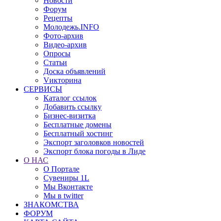
Новости
Форум
Рецепты
Молодежь.INFO
Фото-архив
Видео-архив
Опросы
Статьи
Доска объявлений
Vикторина
СЕРВИСЫ
Каталог ссылок
Добавить ссылку
Бизнес-визитка
Бесплатные домены
Бесплатный хостинг
Экспорт заголовков новостей
Экспорт блока погоды в Лиде
О НАС
О Портале
Сувениры 1L
Мы Вконтакте
Мы в twitter
ЗНАКОМСТВА
ФОРУМ