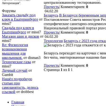
централизованному тестированию.
Авторизация".
Прочесть
|
Комментариев:
0
Форумы
04.02.20
Заказать свадьбу под
Беларусь
В Беларуси беременным запр
ключ в Екатеринбурге
от
Постановление Совета министров Рес
missi7
специфические санитарно-эпидемиоло
Cвадьба под ключ в
Национальный правовой портал pravo
Екатеринбурге
от missi7
Прочесть
|
Комментариев:
0
Магазин шин и дисков
от
04.02.20
missi7
Технология
Беларусь с 2023 года отка
Re: Физиология
возникновения
Беларусь переходит на карточки с ми
мышления для
без чипа, эмитированные нашими бан
школьников.
от disman3
Технические газы
от
Прочесть
|
Комментариев:
0
missi7
Страница
1
из
1
1
Личный случай
от
Gambit
Нашёл подробную
статью про
самозанятость, делюсь
ссылкой
от drobbest
Главная