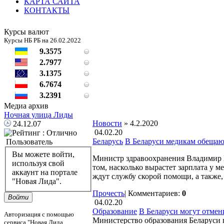
КАРТА САЙТА
КОНТАКТЫ
Курсы валют
Курсы НБ РБ на 26.02.2022
9.3575
2.7977
3.1375
6.7674
3.2391
Медиа архив
Ночная улица Лиды
Новости
» 4.2.2020
24.12.07
04.02.20
Беларусь
В Беларуси медикам обещают
Пользователь
Вы можете войти,
Министр здравоохранения Владимир Ка
используя свой
том, насколько вырастет зарплата у м
аккаунт на портале
ждут службу скорой помощи, а также, 
"Новая Лида".
Прочесть
|
Комментариев:
0
Войти
04.02.20
Образование
В Беларуси могут отмен
Авторизация с помощью
Министерство образования Беларуси 
сервиса "Новая Лида.