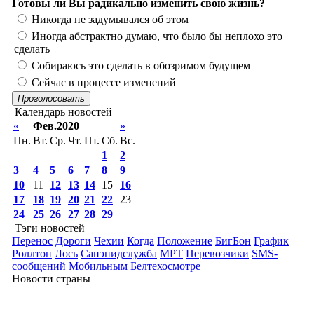
Готовы ли Вы радикально изменить свою жизнь?
Никогда не задумывался об этом
Иногда абстрактно думаю, что было бы неплохо это
сделать
Собираюсь это сделать в обозримом будущем
Сейчас в процессе изменений
Проголосовать
Календарь новостей
«
Фев.2020
»
Пн.
Вт.
Ср.
Чт.
Пт.
Сб.
Вс.
1
2
3
4
5
6
7
8
9
10
11
12
13
14
15
16
17
18
19
20
21
22
23
24
25
26
27
28
29
Тэги новостей
Перенос
Дороги
Чехии
Когда
Положение
БигБон
График
Роллтон
Лось
Санэпидслужба
МРТ
Перевозчики
SMS-
сообщений
Мобильным
Белтехосмотре
Новости страны