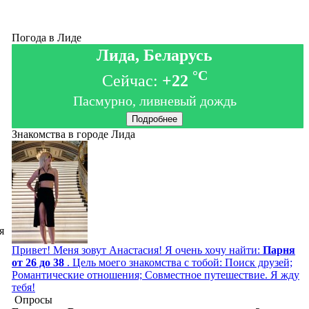
Погода в Лиде
Лида, Беларусь
°C
Сейчас:
+22
Пасмурно, ливневый дождь
Подробнее
Знакомства в городе Лида
я
Привет! Меня зовут Анастасия! Я очень хочу найти:
Парня
от 26 до 38
. Цель моего знакомства с тобой: Поиск друзей;
Романтические отношения; Совместное путешествие. Я жду
тебя!
Опросы