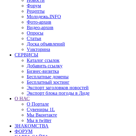
Новости
Форум
Рецепты
Молодежь.INFO
Фото-архив
Видео-архив
Опросы
Статьи
Доска объявлений
Vикторина
СЕРВИСЫ
Каталог ссылок
Добавить ссылку
Бизнес-визитка
Бесплатные домены
Бесплатный хостинг
Экспорт заголовков новостей
Экспорт блока погоды в Лиде
О НАС
О Портале
Сувениры 1L
Мы Вконтакте
Мы в twitter
ЗНАКОМСТВА
ФОРУМ