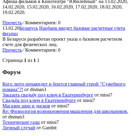
Афиша фильмов в Кинотеатре "Юбилейный" на 13.02.2020,
14.02.2020, 15.02.2020, 16.02.2020, 17.02.2020, 18.02.2020,
19.02.2020.
Прочесть
⁄
Комментариев: 0
13.02.20
Беларусь
Нацбанк введет базовые расчетные счета
физлиц
В Беларуси разработан проект указа о базовом расчетном
счете для физических лиц.
Прочесть
⁄
Комментариев: 0
Страница
1
из
1
1
Форум
Кого люто ненавидит и боится главный герой "Сужебного
романа"?!
от disman3
Заказать свадьбу под ключ в Екатеринбурге
от missi7
Cвадьба под ключ в Екатеринбурге
от missi7
Магазин шин и дисков
от missi7
Re: Физиология возникновения мышления для школьников.
от disman3
Технические газы
от missi7
Личный случай
от Gambit