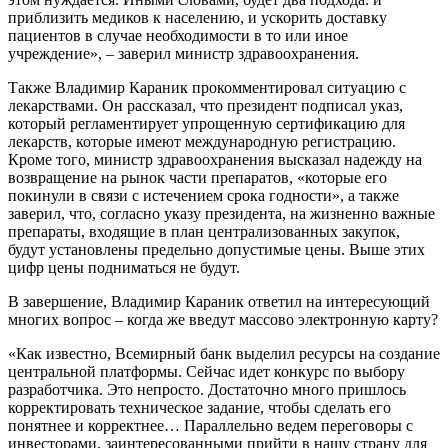
приблизить медиков к населению, и ускорить доставку
пациентов в случае необходимости в то или иное
учреждение», – заверил министр здравоохранения.
Также Владимир Караник прокомментировал ситуацию с
лекарствами. Он рассказал, что президент подписал указ,
который регламентирует упрощенную сертификацию для
лекарств, которые имеют международную регистрацию.
Кроме того, министр здравоохранения высказал надежду на
возвращение на рынок части препаратов, «которые его
покинули в связи с истечением срока годности», а также
заверил, что, согласно указу президента, на жизненно важные
препараты, входящие в план централизованных закупок,
будут установлены предельно допустимые цены. Выше этих
цифр цены подниматься не будут.
В завершение, Владимир Караник ответил на интересующий
многих вопрос – когда же введут массово электронную карту?
«Как известно, Всемирный банк выделил ресурсы на создание
центральной платформы. Сейчас идет конкурс по выбору
разработчика. Это непросто. Достаточно много пришлось
корректировать техническое задание, чтобы сделать его
понятнее и корректнее… Параллельно ведем переговоры с
инвесторами, заинтересованными прийти в нашу страну для