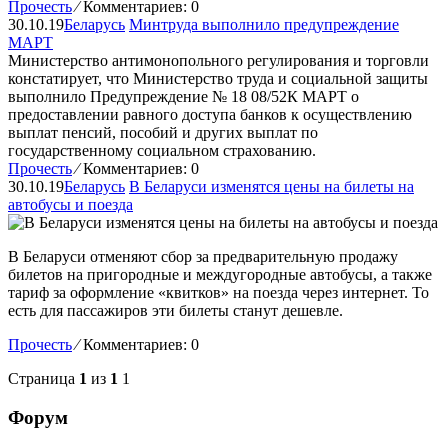
Прочесть
⁄
Комментариев: 0
30.10.19
Беларусь
Минтруда выполнило предупреждение
МАРТ
Министерство антимонопольного регулирования и торговли
констатирует, что Министерство труда и социальной защиты
выполнило Предупреждение № 18 08/52К МАРТ о
предоставлении равного доступа банков к осуществлению
выплат пенсий, пособий и других выплат по
государственному социальном страхованию.
Прочесть
⁄
Комментариев: 0
30.10.19
Беларусь
В Беларуси изменятся цены на билеты на
автобусы и поезда
В Беларуси отменяют сбор за предварительную продажу
билетов на пригородные и междугородные автобусы, а также
тариф за оформление «квитков» на поезда через интернет. То
есть для пассажиров эти билеты станут дешевле.
Прочесть
⁄
Комментариев: 0
Страница
1
из
1
1
Форум