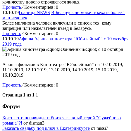
количеству нового строящегося жилья.
Прочесть
⁄
Комментариев: 0
10.10.19
Граница NEWS
В Беларусь не может въехать более 1
млн человек
Более миллиона человек включили в список тех, кому
запрещен или нежелателен въезд в Беларусь.
Прочесть
⁄
Комментариев: 0
10.10.19
Афиша
Афиша кинотеатра "Юбилейный" c 10 октября
2019 года
Афиша фильмов в Кинотеатре "Юбилейный" на 10.10.2019,
11.10.2019, 12.10.2019, 13.10.2019, 14.10.2019, 15.10.2019,
16.10.2019.
Прочесть
⁄
Комментариев: 0
Страница
1
из
1
1
Форум
Кого люто ненавидит и боится главный герой "Сужебного
романа"?!
от disman3
Заказать свадьбу под ключ в Екатеринбурге
от missi7