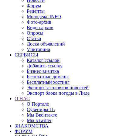
Новости
Форум
Рецепты
Молодежь.INFO
Фото-архив
Видео-архив
Опросы
Статьи
Доска объявлений
Vикторина
СЕРВИСЫ
Каталог ссылок
Добавить ссылку
Бизнес-визитка
Бесплатные домены
Бесплатный хостинг
Экспорт заголовков новостей
Экспорт блока погоды в Лиде
О НАС
О Портале
Сувениры 1L
Мы Вконтакте
Мы в twitter
ЗНАКОМСТВА
ФОРУМ