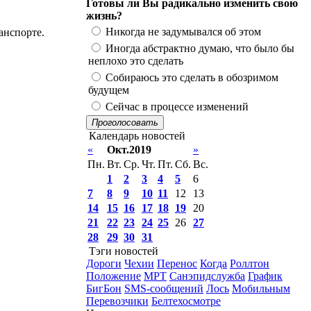
Готовы ли Вы радикально изменить свою
жизнь?
Никогда не задумывался об этом
анспорте.
Иногда абстрактно думаю, что было бы
неплохо это сделать
Собираюсь это сделать в обозримом
будущем
Сейчас в процессе изменений
Проголосовать
Календарь новостей
«
Окт.2019
»
Пн.
Вт.
Ср.
Чт.
Пт.
Сб.
Вс.
1
2
3
4
5
6
7
8
9
10
11
12
13
14
15
16
17
18
19
20
21
22
23
24
25
26
27
28
29
30
31
Тэги новостей
Дороги
Чехии
Перенос
Когда
Роллтон
Положение
МРТ
Санэпидслужба
График
БигБон
SMS-сообщений
Лось
Мобильным
Перевозчики
Белтехосмотре