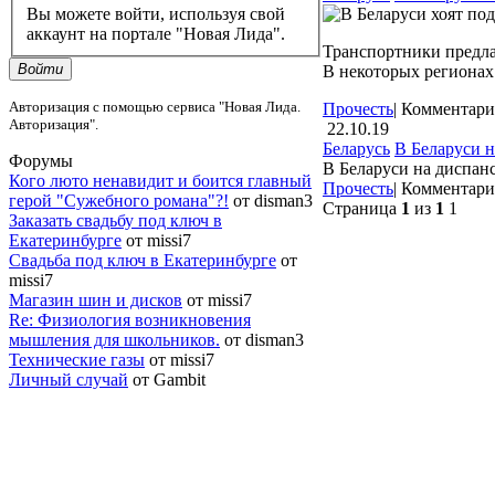
Вы можете войти, используя свой
аккаунт на портале "Новая Лида".
Транспортники предла
Войти
В некоторых регионах 
Авторизация с помощью сервиса "Новая Лида.
Прочесть
|
Комментари
Авторизация".
22.10.19
Беларусь
В Беларуси н
Форумы
В Беларуси на диспанс
Кого люто ненавидит и боится главный
Прочесть
|
Комментари
герой "Сужебного романа"?!
от disman3
Страница
1
из
1
1
Заказать свадьбу под ключ в
Екатеринбурге
от missi7
Cвадьба под ключ в Екатеринбурге
от
missi7
Магазин шин и дисков
от missi7
Re: Физиология возникновения
мышления для школьников.
от disman3
Технические газы
от missi7
Личный случай
от Gambit