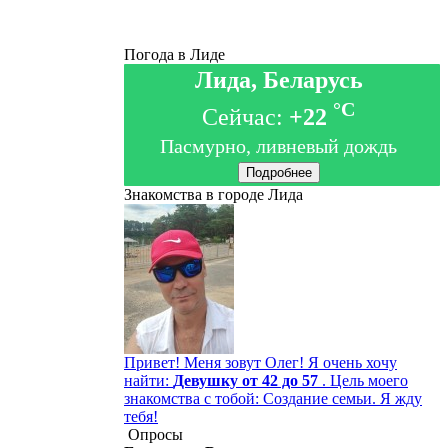
Погода в Лиде
Лида, Беларусь
°C
Сейчас:
+22
Пасмурно, ливневый дождь
Подробнее
Знакомства в городе Лида
Привет! Меня зовут Олег! Я очень хочу
найти:
Девушку от 42 до 57
. Цель моего
знакомства с тобой: Создание семьи. Я жду
тебя!
Опросы