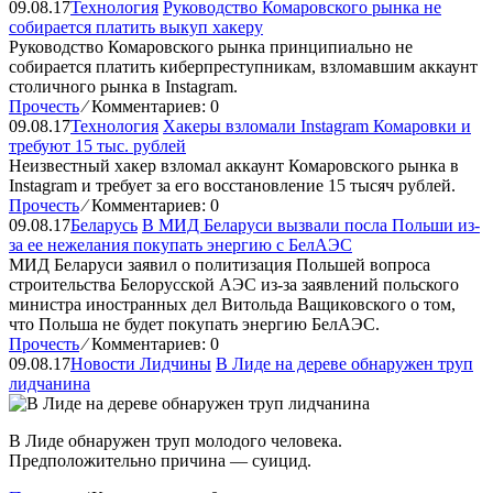
09.08.17
Технология
Руководство Комаровского рынка не
собирается платить выкуп хакеру
Руководство Комаровского рынка принципиально не
собирается платить киберпреступникам, взломавшим аккаунт
столичного рынка в Instagram.
Прочесть
⁄
Комментариев: 0
09.08.17
Технология
Хакеры взломали Instagram Комаровки и
требуют 15 тыс. рублей
Неизвестный хакер взломал аккаунт Комаровского рынка в
Instagram и требует за его восстановление 15 тысяч рублей.
Прочесть
⁄
Комментариев: 0
09.08.17
Беларусь
В МИД Беларуси вызвали посла Польши из-
за ее нежелания покупать энергию с БелАЭС
МИД Беларуси заявил о политизация Польшей вопроса
строительства Белорусской АЭС из-за заявлений польского
министра иностранных дел Витольда Ващиковского о том,
что Польша не будет покупать энергию БелАЭС.
Прочесть
⁄
Комментариев: 0
09.08.17
Новости Лидчины
В Лиде на дереве обнаружен труп
лидчанина
В Лиде обнаружен труп молодого человека.
Предположительно причина — суицид.