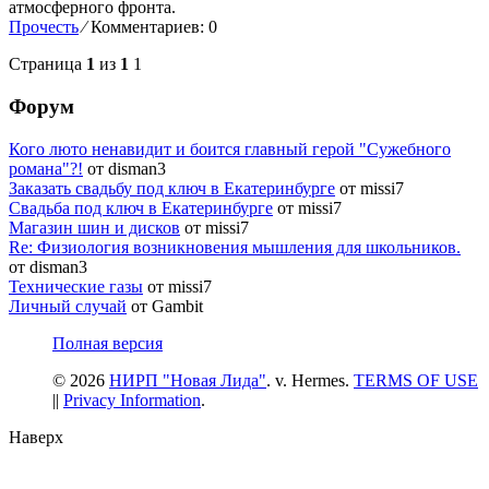
атмосферного фронта.
Прочесть
⁄
Комментариев: 0
Страница
1
из
1
1
Форум
Кого люто ненавидит и боится главный герой "Сужебного
романа"?!
от disman3
Заказать свадьбу под ключ в Екатеринбурге
от missi7
Cвадьба под ключ в Екатеринбурге
от missi7
Магазин шин и дисков
от missi7
Re: Физиология возникновения мышления для школьников.
от disman3
Технические газы
от missi7
Личный случай
от Gambit
Полная версия
© 2026
НИРП "Новая Лида"
. v. Hermes.
TERMS OF USE
||
Privacy Information
.
Наверх