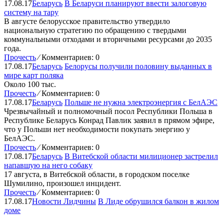
17.08.17
Беларусь
В Беларуси планируют ввести залоговую
систему на тару
В августе белорусское правительство утвердило
национальную стратегию по обращению с твердыми
коммунальными отходами и вторичными ресурсами до 2035
года.
Прочесть
⁄
Комментариев: 0
17.08.17
Беларусь
Белорусы получили половину выданных в
мире карт поляка
Около 100 тыс.
Прочесть
⁄
Комментариев: 0
17.08.17
Беларусь
Польше не нужна электроэнергия с БелАЭС
Чрезвычайный и полномочный посол Республики Польша в
Республике Беларусь Конрад Павлик заявил в прямом эфире,
что у Польши нет необходимости покупать энергию у
БелАЭС.
Прочесть
⁄
Комментариев: 0
17.08.17
Беларусь
В Витебской области милиционер застрелил
напавшую на него собаку
17 августа, в Витебской области, в городском поселке
Шумилино, произошел инцидент.
Прочесть
⁄
Комментариев: 0
17.08.17
Новости Лидчины
В Лиде обрушился балкон в жилом
доме