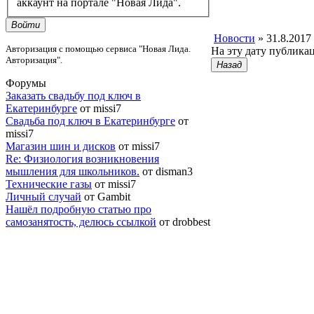
аккаунт на портале "Новая Лида".
Войти
Новости
» 31.8.2017
Авторизация с помощью сервиса "Новая Лида.
На эту дату публика
Авторизация".
Назад
Форумы
Заказать свадьбу под ключ в
Екатеринбурге
от missi7
Cвадьба под ключ в Екатеринбурге
от
missi7
Магазин шин и дисков
от missi7
Re: Физиология возникновения
мышления для школьников.
от disman3
Технические газы
от missi7
Личный случай
от Gambit
Нашёл подробную статью про
самозанятость, делюсь ссылкой
от drobbest