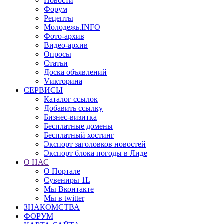
Новости
Форум
Рецепты
Молодежь.INFO
Фото-архив
Видео-архив
Опросы
Статьи
Доска объявлений
Vикторина
СЕРВИСЫ
Каталог ссылок
Добавить ссылку
Бизнес-визитка
Бесплатные домены
Бесплатный хостинг
Экспорт заголовков новостей
Экспорт блока погоды в Лиде
О НАС
О Портале
Сувениры 1L
Мы Вконтакте
Мы в twitter
ЗНАКОМСТВА
ФОРУМ