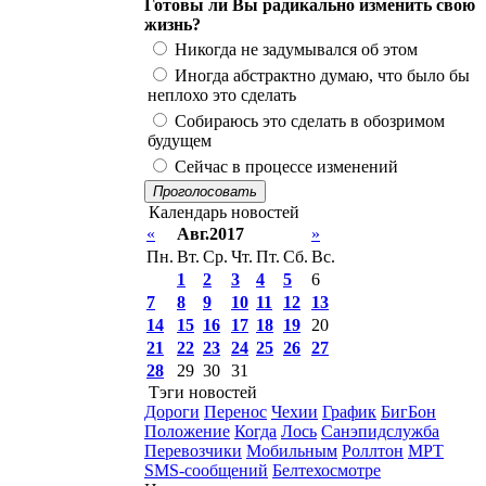
Готовы ли Вы радикально изменить свою
жизнь?
Никогда не задумывался об этом
Иногда абстрактно думаю, что было бы
неплохо это сделать
Собираюсь это сделать в обозримом
будущем
Сейчас в процессе изменений
Проголосовать
Календарь новостей
«
Авг.2017
»
Пн.
Вт.
Ср.
Чт.
Пт.
Сб.
Вс.
1
2
3
4
5
6
7
8
9
10
11
12
13
14
15
16
17
18
19
20
21
22
23
24
25
26
27
28
29
30
31
Тэги новостей
Дороги
Перенос
Чехии
График
БигБон
Положение
Когда
Лось
Санэпидслужба
Перевозчики
Мобильным
Роллтон
МРТ
SMS-сообщений
Белтехосмотре