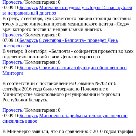
Прочесть
⁄
Комментариев: 0
07.09.16
Беларусь
Минчанка отсудила у «Лодэ» 15 тыс. рублей
за неправильный диагноз
В среду, 7 сентября, суд Советского района столицы поставил
точку в деле минчанки против медицинского центра «Лодэ»,
врач которого поставил неправильный диагноз.
Прочесть
⁄
Комментариев: 0
07.09.16
Беларусь
8 сентября «Белпочта» проведет День
посткроссера
В четверг, 8 сентября, «Белпочта» собирается провести во всех
отделениях почтовой связи День посткроссера.
Прочесть
⁄
Комментариев: 0
07.09.16
Беларусь
Совмин расписал функции обновленного
Минторга
В соответствии с постановлением Совмина №702 от 6
сентября 2016 года было утверждено Положение о
Министерстве монопольного регулирования и торговли
Республики Беларусь.
Прочесть
⁄
Комментариев: 0
07.09.16
Беларусь
Минэнерго: тарифы на тепловую энергию
снизились вдвое
В Минэнерго заявили, что по сравнению с 2010 годом тарифы