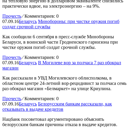
на тепловую энергию в долларовом эквиваленте снизились
практически вдвое, на электроэнергию – на 9%.
Прочесть
⁄
Комментариев: 0
07.09.16
Беларусь
Минобороны: при чистке оружия погиб
солдат срочной службы
Как сообщили 6 сентября в пресс-службе Минобороны
Беларуси, в воинской части Гродненского гарнизона при
чистке оружия погиб солдат срочной службы.
Прочесть
⁄
Комментариев: 0
07.09.16
Беларусь
В Могилеве вор за полчаса 7 раз обокрал
магазин
Как рассказали в УВД Могилевского облисполкома, в
областном центре 24-летний вор-рецидивист за полчаса семь
раз обокрал магазин «Белмаркет» на улице Криулина.
Прочесть
⁄
Комментариев: 0
07.09.16
Беларусь
Белорусским банкам рассказали, как
отказывать в выдаче кредитов
Нацбанк посоветовал аргументировано объяснять
белорусским банкам причины отказа в выдаче кредитов.