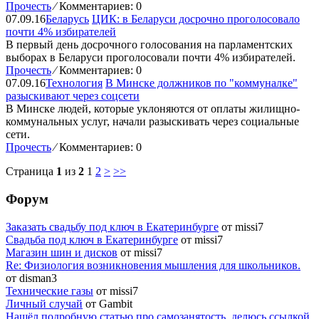
Прочесть
⁄
Комментариев: 0
07.09.16
Беларусь
ЦИК: в Беларуси досрочно проголосовало
почти 4% избирателей
В первый день досрочного голосования на парламентских
выборах в Беларуси проголосовали почти 4% избирателей.
Прочесть
⁄
Комментариев: 0
07.09.16
Технология
В Минске должников по "коммуналке"
разыскивают через соцсети
В Минске людей, которые уклоняются от оплаты жилищно-
коммунальных услуг, начали разыскивать через социальные
сети.
Прочесть
⁄
Комментариев: 0
Страница
1
из
2
1
2
>
>>
Форум
Заказать свадьбу под ключ в Екатеринбурге
от missi7
Cвадьба под ключ в Екатеринбурге
от missi7
Магазин шин и дисков
от missi7
Re: Физиология возникновения мышления для школьников.
от disman3
Технические газы
от missi7
Личный случай
от Gambit
Нашёл подробную статью про самозанятость, делюсь ссылкой