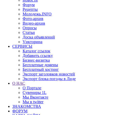
Новости
Форум
Рецепты
Молодежь.INFO
Фото-архив
Видео-архив
Опросы
Статьи
Доска объявлений
Vикторина
СЕРВИСЫ
Каталог ссылок
Добавить ссылку
Бизнес-визитка
Бесплатные домены
Бесплатный хостинг
Экспорт заголовков новостей
Экспорт блока погоды в Лиде
О НАС
О Портале
Сувениры 1L
Мы Вконтакте
Мы в twitter
ЗНАКОМСТВА
ФОРУМ