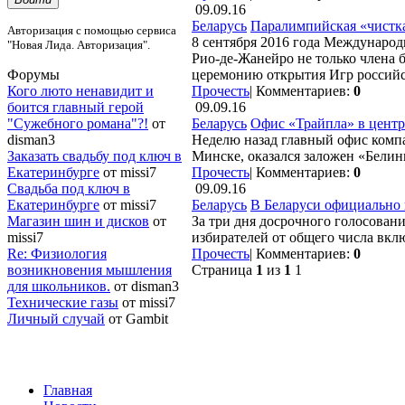
09.09.16
Беларусь
Паралимпийская «чистка
Авторизация с помощью сервиса
8 сентября 2016 года Междунаро
"Новая Лида. Авторизация".
Рио-де-Жанейро не только члена 
церемонию открытия Игр российск
Форумы
Прочесть
|
Комментариев:
0
Кого люто ненавидит и
09.09.16
боится главный герой
Беларусь
Офис «Трайпла» в центр
"Сужебного романа"?!
от
Неделю назад главный офис комп
disman3
Минске, оказался заложен «Белин
Заказать свадьбу под ключ в
Прочесть
|
Комментариев:
0
Екатеринбурге
от missi7
09.09.16
Cвадьба под ключ в
Беларусь
В Беларуси официально 
Екатеринбурге
от missi7
За три дня досрочного голосован
Магазин шин и дисков
от
избирателей от общего числа вкл
missi7
Прочесть
|
Комментариев:
0
Re: Физиология
Страница
1
из
1
1
возникновения мышления
для школьников.
от disman3
Технические газы
от missi7
Личный случай
от Gambit
Главная