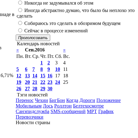
Никогда не задумывался об этом
Иногда абстрактно думаю, что было бы неплохо это
пиаде в
сделать
Собираюсь это сделать в обозримом будущем
Сейчас в процессе изменений
Проголосовать
Календарь новостей
в
«
Сен.2016
»
Пн.
Вт.
Ср.
Чт.
Пт.
Сб.
Вс.
1
2
3
4
5
6
7
8
9
10
11
16,71%
12
13
14
15
16
17
18
19
20
21
22
23
24
25
26
27
28
29
30
Тэги новостей
Перенос
Чехии
БигБон
Когда
Дороги
Положение
Мобильным
Лось
Роллтон
Белтехосмотре
Санэпидслужба
SMS-сообщений
МРТ
График
Перевозчики
Новости страны