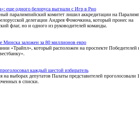
»: еще одного белоруса выгнали с Игр в Рио
дный паралимпийский комитет лишил аккредитации на Паралим
белорусской делегации Андрея Фомочкина, который пронес на
ий флаг, но и одного из руководителей команды.
е Минска заложен за 80 миллионов евро
ании «Трайпл», который расположен на проспекте Победителей 
вестбанку».
проголосовал каждый шестой избиратель
ия на выборах депутатов Палаты представителей проголосовали 
юченных в списки.