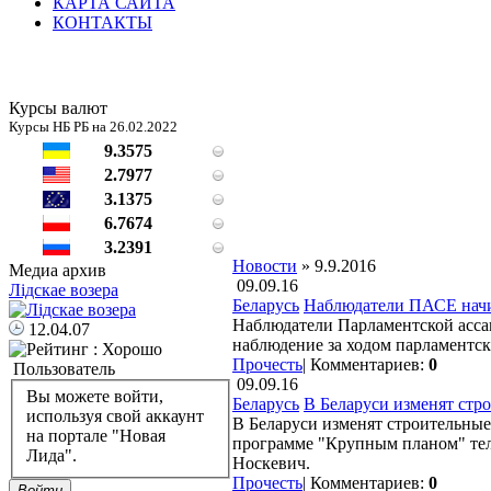
КАРТА САЙТА
КОНТАКТЫ
Курсы валют
Курсы НБ РБ на 26.02.2022
9.3575
2.7977
3.1375
6.7674
3.2391
Новости
» 9.9.2016
Медиа архив
09.09.16
Лідскае возера
Беларусь
Наблюдатели ПАСЕ начи
Наблюдатели Парламентской ассам
12.04.07
наблюдение за ходом парламентск
Прочесть
|
Комментариев:
0
Пользователь
09.09.16
Вы можете войти,
Беларусь
В Беларуси изменят стро
используя свой аккаунт
В Беларуси изменят строительные
на портале "Новая
программе "Крупным планом" теле
Лида".
Носкевич.
Прочесть
|
Комментариев:
0
Войти