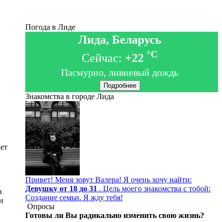
Погода в Лиде
Лида, Беларусь
°C
Сейчас:
+22
Пасмурно, ливневый дождь
Подробнее
Знакомства в городе Лида
ет
Привет! Меня зовут Валера! Я очень хочу найти:
Девушку от 18 до 31
. Цель моего знакомства с тобой:
в
Создание семьи. Я жду тебя!
н
Опросы
Готовы ли Вы радикально изменить свою жизнь?