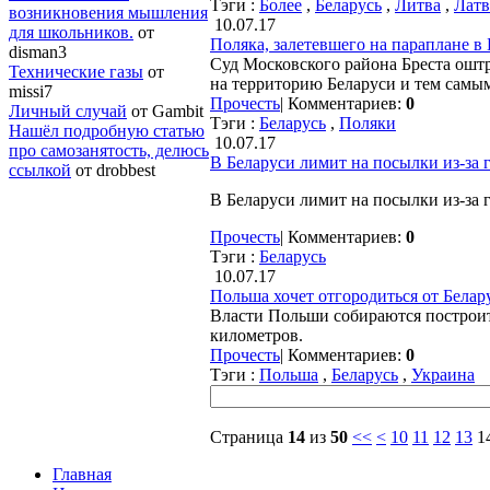
Тэги :
Более
,
Беларусь
,
Литва
,
Латв
возникновения мышления
10.07.17
для школьников.
от
Поляка, залетевшего на параплане в 
disman3
Суд Московского района Бреста оштр
Технические газы
от
на территорию Беларуси и тем самы
missi7
Прочесть
|
Комментариев:
0
Личный случай
от Gambit
Тэги :
Беларусь
,
Поляки
Нашёл подробную статью
10.07.17
про самозанятость, делюсь
В Беларуси лимит на посылки из-за 
ссылкой
от drobbest
В Беларуси лимит на посылки из-за 
Прочесть
|
Комментариев:
0
Тэги :
Беларусь
10.07.17
Польша хочет отгородиться от Белар
Власти Польши собираются построит
километров.
Прочесть
|
Комментариев:
0
Тэги :
Польша
,
Беларусь
,
Украина
Страница
14
из
50
<<
<
10
11
12
13
1
Главная