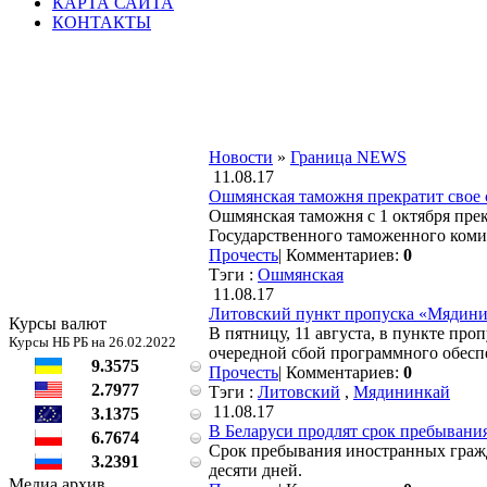
КАРТА САЙТА
КОНТАКТЫ
Новости
»
Граница NEWS
11.08.17
Ошмянская таможня прекратит свое
Ошмянская таможня с 1 октября прек
Государственного таможенного коми
Прочесть
|
Комментариев:
0
Тэги :
Ошмянская
11.08.17
Литовский пункт пропуска «Мядини
Курсы валют
В пятницу, 11 августа, в пункте пр
Курсы НБ РБ на 26.02.2022
очередной сбой программного обесп
9.3575
Прочесть
|
Комментариев:
0
2.7977
Тэги :
Литовский
,
Мядининкай
11.08.17
3.1375
В Беларуси продлят срок пребывания
6.7674
Срок пребывания иностранных гражда
3.2391
десяти дней.
Медиа архив