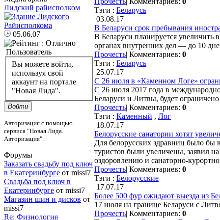
Прочесть
|
Комментариев:
0
Лидский райисполком
Тэги :
Беларусь
03.08.17
В Беларуси срок пребывания иностра
05.06.07
В Беларуси планируется увеличить в
органах внутренних дел — до 10 дне
Пользователь
Прочесть
|
Комментариев:
0
Тэги :
Беларусь
Вы можете войти,
25.07.17
используя свой
С 26 июля в «Каменном Логе» огра
аккаунт на портале
С 26 июля 2017 года в международн
"Новая Лида".
Беларуси и Литвы, будет ограничено
Войти
Прочесть
|
Комментариев:
0
Тэги :
Каменный
,
Лог
Авторизация с помощью
18.07.17
сервиса "Новая Лида.
Белорусские санатории хотят увелич
Авторизация".
Для белорусских здравниц было бы 
туристов были увеличены, заявил на
Форумы
оздоровлению и санаторно-курортно
Заказать свадьбу под ключ
Прочесть
|
Комментариев:
0
в Екатеринбурге
от missi7
Тэги :
Белорусские
Cвадьба под ключ в
17.07.17
Екатеринбурге
от missi7
Более 500 фур ожидают выезда из Бе
Магазин шин и дисков
от
17 июля на границе Беларуси с Литв
missi7
Прочесть
|
Комментариев:
0
Re: Физиология