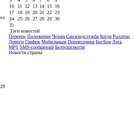
10
11
12
13
14
15
16
17
18
19
20
21
22
23
тел
24
25
26
27
28
29
30
31
Тэги новостей
Перенос
Положение
Чехии
Санэпидслужба
Когда
Роллтон
Дороги
График
Мобильным
Перевозчики
БигБон
Лось
МРТ
SMS-сообщений
Белтехосмотре
Новости страны
729