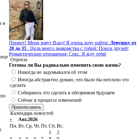
и в
Привет! Меня зовут Влад! Я очень хочу найти:
Девушку от
20 до 35
. Цель моего знакомства с тобой: Поиск друзей;
Романтические отношения; Секс. Я жду тебя!
нице
Опросы
Готовы ли Вы радикально изменить свою жизнь?
Никогда не задумывался об этом
Иногда абстрактно думаю, что было бы неплохо это
сделать
Собираюсь это сделать в обозримом будущем
 по
Сейчас в процессе изменений
Проголосовать
Календарь новостей
«
Авг.2026
Пн.
Вт.
Ср.
Чт.
Пт.
Сб.
Вс.
.
1
2
3
4
5
6
7
8
9