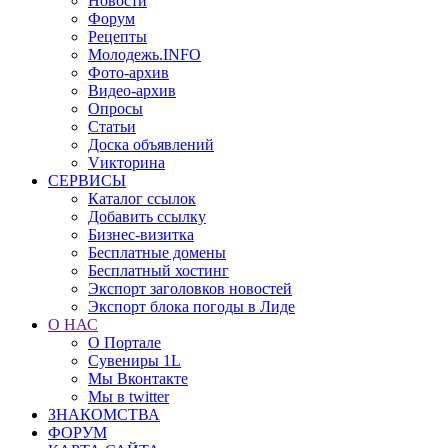
Новости
Форум
Рецепты
Молодежь.INFO
Фото-архив
Видео-архив
Опросы
Статьи
Доска объявлений
Vикторина
СЕРВИСЫ
Каталог ссылок
Добавить ссылку
Бизнес-визитка
Бесплатные домены
Бесплатный хостинг
Экспорт заголовков новостей
Экспорт блока погоды в Лиде
О НАС
О Портале
Сувениры 1L
Мы Вконтакте
Мы в twitter
ЗНАКОМСТВА
ФОРУМ