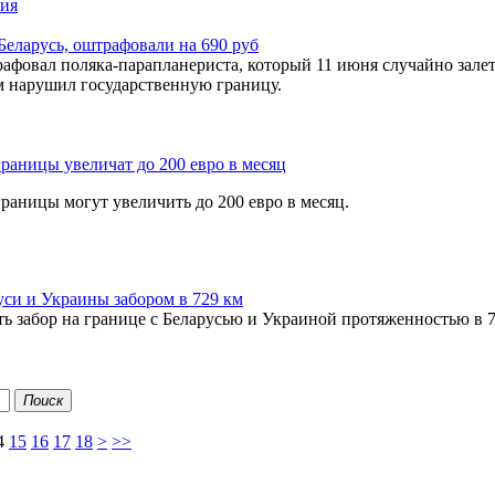
ия
Беларусь, оштрафовали на 690 руб
афовал поляка-парапланериста, который 11 июня случайно зале
м нарушил государственную границу.
границы увеличат до 200 евро в месяц
границы могут увеличить до 200 евро в месяц.
уси и Украины забором в 729 км
ь забор на границе с Беларусью и Украиной протяженностью в 
Поиск
4
15
16
17
18
>
>>