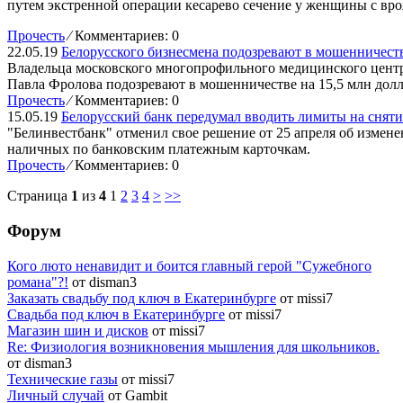
путем экстренной операции кесарево сечение у женщины с вр
Прочесть
⁄
Комментариев: 0
22.05.19
Белорусского бизнесмена подозревают в мошенничеств
Владельца московского многопрофильного медицинского центр
Павла Фролова подозревают в мошенничестве на 15,5 млн долл
Прочесть
⁄
Комментариев: 0
15.05.19
Белорусский банк передумал вводить лимиты на снят
"Белинвестбанк" отменил свое решение от 25 апреля об измен
наличных по банковским платежным карточкам.
Прочесть
⁄
Комментариев: 0
Страница
1
из
4
1
2
3
4
>
>>
Форум
Кого люто ненавидит и боится главный герой "Сужебного
романа"?!
от disman3
Заказать свадьбу под ключ в Екатеринбурге
от missi7
Cвадьба под ключ в Екатеринбурге
от missi7
Магазин шин и дисков
от missi7
Re: Физиология возникновения мышления для школьников.
от disman3
Технические газы
от missi7
Личный случай
от Gambit