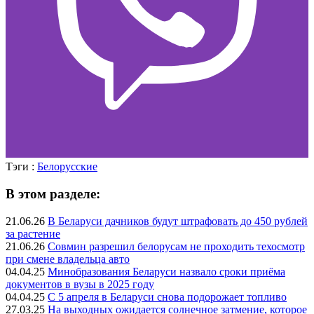
Тэги :
Белорусские
В этом разделе:
21.06.26
В Беларуси дачников будут штрафовать до 450 рублей
за растение
21.06.26
Совмин разрешил белорусам не проходить техосмотр
при смене владельца авто
04.04.25
Минобразования Беларуси назвало сроки приёма
документов в вузы в 2025 году
04.04.25
С 5 апреля в Беларуси снова подорожает топливо
27.03.25
На выходных ожидается солнечное затмение, которое