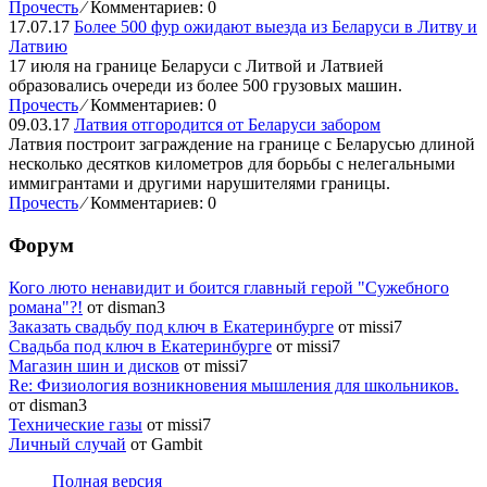
Прочесть
⁄
Комментариев: 0
17.07.17
Более 500 фур ожидают выезда из Беларуси в Литву и
Латвию
17 июля на границе Беларуси с Литвой и Латвией
образовались очереди из более 500 грузовых машин.
Прочесть
⁄
Комментариев: 0
09.03.17
Латвия отгородится от Беларуси забором
Латвия построит заграждение на границе с Беларусью длиной
несколько десятков километров для борьбы с нелегальными
иммигрантами и другими нарушителями границы.
Прочесть
⁄
Комментариев: 0
Форум
Кого люто ненавидит и боится главный герой "Сужебного
романа"?!
от disman3
Заказать свадьбу под ключ в Екатеринбурге
от missi7
Cвадьба под ключ в Екатеринбурге
от missi7
Магазин шин и дисков
от missi7
Re: Физиология возникновения мышления для школьников.
от disman3
Технические газы
от missi7
Личный случай
от Gambit
Полная версия