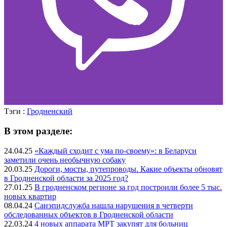
Тэги :
Гродненский
В этом разделе:
24.04.25
«Каждый сходит с ума по-своему»: в Беларуси
заметили очень необычную собаку
20.03.25
Дороги, мосты, путепроводы. Какие объекты обновят
в Гродненской области за 2025 год?
27.01.25
В гродненском регионе за год построили более 5 тыс.
новых квартир
08.04.24
Санэпидслужба нашла нарушения в четверти
обследованных объектов в Гродненской области
22.03.24
4 новых аппарата МРТ закупят для больниц