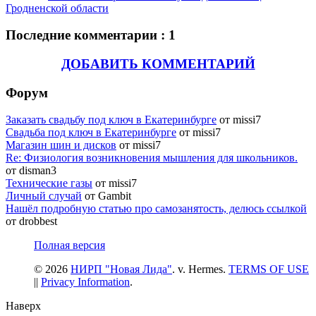
Гродненской области
Последние комментарии : 1
ДОБАВИТЬ КОММЕНТАРИЙ
Форум
Заказать свадьбу под ключ в Екатеринбурге
от missi7
Cвадьба под ключ в Екатеринбурге
от missi7
Магазин шин и дисков
от missi7
Re: Физиология возникновения мышления для школьников.
от disman3
Технические газы
от missi7
Личный случай
от Gambit
Нашёл подробную статью про самозанятость, делюсь ссылкой
от drobbest
Полная версия
© 2026
НИРП "Новая Лида"
. v. Hermes.
TERMS OF USE
||
Privacy Information
.
Наверх