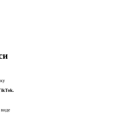
си
ikTok.
 виде