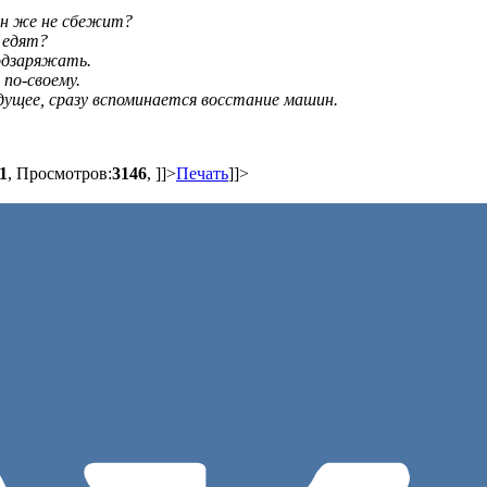
 он же не сбежит?
 едят?
подзаряжать.
по-своему.
дущее, сразу вспоминается восстание машин.
01
, Просмотров:
3146
,
]]>
Печать
]]>