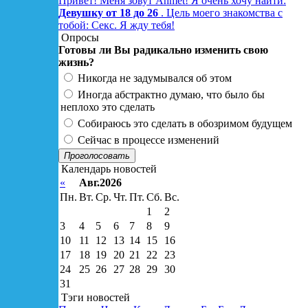
Привет! Меня зовут Ahmet! Я очень хочу найти:
Девушку от 18 до 26
. Цель моего знакомства с
тобой: Секс. Я жду тебя!
Опросы
Готовы ли Вы радикально изменить свою
жизнь?
Никогда не задумывался об этом
Иногда абстрактно думаю, что было бы
неплохо это сделать
Собираюсь это сделать в обозримом будущем
Сейчас в процессе изменений
Проголосовать
Календарь новостей
«
Авг.2026
Пн.
Вт.
Ср.
Чт.
Пт.
Сб.
Вс.
1
2
3
4
5
6
7
8
9
10
11
12
13
14
15
16
17
18
19
20
21
22
23
24
25
26
27
28
29
30
31
Тэги новостей