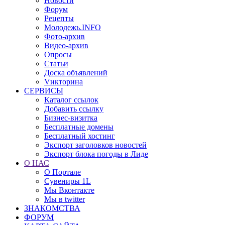
Новости
Форум
Рецепты
Молодежь.INFO
Фото-архив
Видео-архив
Опросы
Статьи
Доска объявлений
Vикторина
СЕРВИСЫ
Каталог ссылок
Добавить ссылку
Бизнес-визитка
Бесплатные домены
Бесплатный хостинг
Экспорт заголовков новостей
Экспорт блока погоды в Лиде
О НАС
О Портале
Сувениры 1L
Мы Вконтакте
Мы в twitter
ЗНАКОМСТВА
ФОРУМ