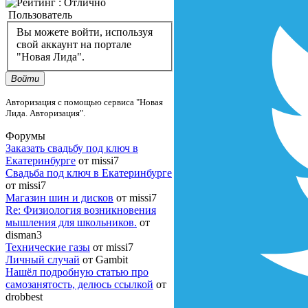
Пользователь
Вы можете войти, используя
свой аккаунт на портале
"Новая Лида".
Войти
Авторизация с помощью сервиса "Новая
Лида. Авторизация".
Форумы
Заказать свадьбу под ключ в
Екатеринбурге
от missi7
Cвадьба под ключ в Екатеринбурге
от missi7
Магазин шин и дисков
от missi7
Re: Физиология возникновения
мышления для школьников.
от
disman3
Технические газы
от missi7
Личный случай
от Gambit
Нашёл подробную статью про
самозанятость, делюсь ссылкой
от
drobbest