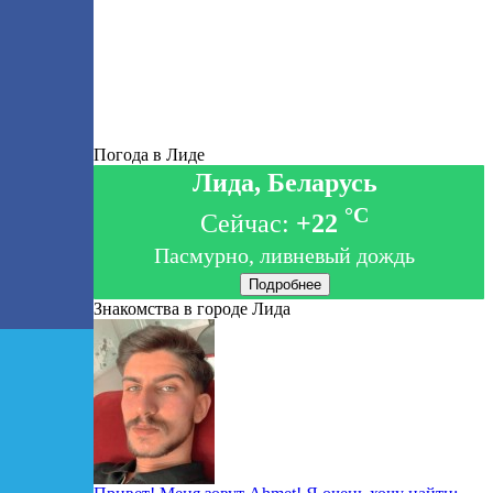
Погода в Лиде
Лида, Беларусь
°C
Сейчас:
+22
Пасмурно, ливневый дождь
Подробнее
Знакомства в городе Лида