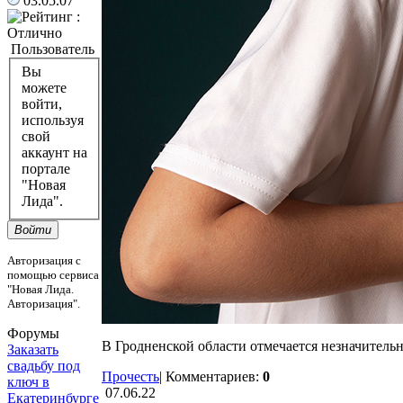
03.05.07
Пользователь
Вы
можете
войти,
используя
свой
аккаунт на
портале
"Новая
Лида".
Войти
Авторизация с
помощью сервиса
"Новая Лида.
Авторизация".
Форумы
В Гродненской области отмечается незначитель
Заказать
свадьбу под
Прочесть
|
Комментариев:
0
ключ в
07.06.22
Екатеринбурге