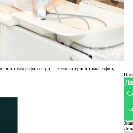
нансной томографии и три — компьютерной томографии,
Пог
Ли
С
л
Знак
Лид