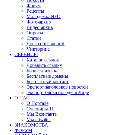
Новости
Форум
Рецепты
Молодежь.INFO
Фото-архив
Видео-архив
Опросы
Статьи
Доска объявлений
Vикторина
СЕРВИСЫ
Каталог ссылок
Добавить ссылку
Бизнес-визитка
Бесплатные домены
Бесплатный хостинг
Экспорт заголовков новостей
Экспорт блока погоды в Лиде
О НАС
О Портале
Сувениры 1L
Мы Вконтакте
Мы в twitter
ЗНАКОМСТВА
ФОРУМ