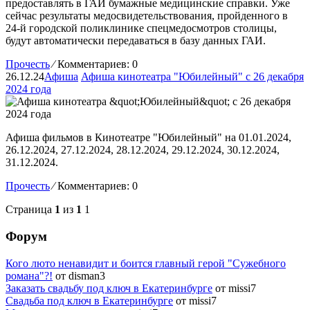
предоставлять в ГАИ бумажные медицинские справки. Уже
сейчас результаты медосвидетельствования, пройденного в
24-й городской поликлинике спецмедосмотров столицы,
будут автоматически передаваться в базу данных ГАИ.
Прочесть
⁄
Комментариев: 0
26.12.24
Афиша
Афиша кинотеатра "Юбилейный" c 26 декабря
2024 года
Афиша фильмов в Кинотеатре "Юбилейный" на 01.01.2024,
26.12.2024, 27.12.2024, 28.12.2024, 29.12.2024, 30.12.2024,
31.12.2024.
Прочесть
⁄
Комментариев: 0
Страница
1
из
1
1
Форум
Кого люто ненавидит и боится главный герой "Сужебного
романа"?!
от disman3
Заказать свадьбу под ключ в Екатеринбурге
от missi7
Cвадьба под ключ в Екатеринбурге
от missi7