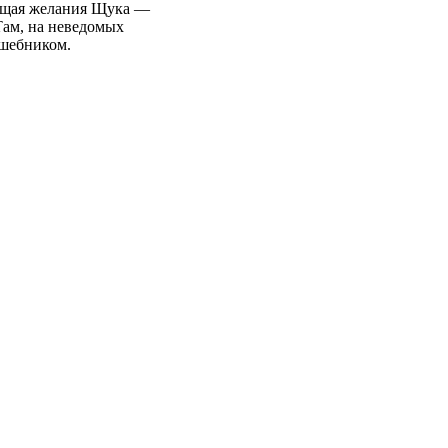
няющая желания Щука —
 Там, на неведомых
лшебником.