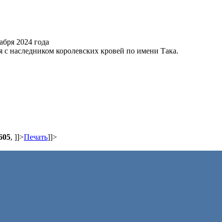
с наследником королевских кровей по имени Така.
605
,
]]>
Печать
]]>