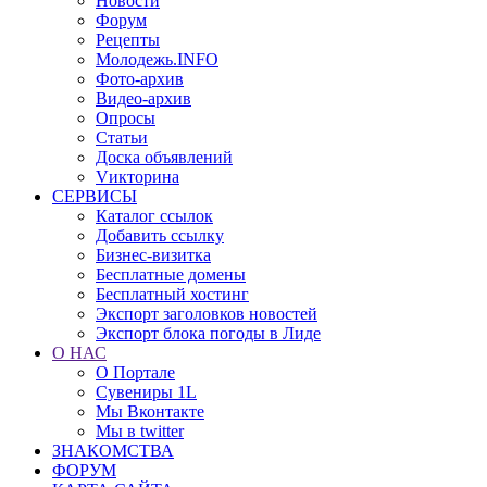
Новости
Форум
Рецепты
Молодежь.INFO
Фото-архив
Видео-архив
Опросы
Статьи
Доска объявлений
Vикторина
СЕРВИСЫ
Каталог ссылок
Добавить ссылку
Бизнес-визитка
Бесплатные домены
Бесплатный хостинг
Экспорт заголовков новостей
Экспорт блока погоды в Лиде
О НАС
О Портале
Сувениры 1L
Мы Вконтакте
Мы в twitter
ЗНАКОМСТВА
ФОРУМ