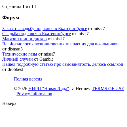
Страница
1
из
1
1
Форум
Заказать свадьбу под ключ в Екатеринбурге
от missi7
Cвадьба под ключ в Екатеринбурге
от missi7
Магазин шин и дисков
от missi7
Re: Физиология возникновения мышления для школьников.
от disman3
Технические газы
от missi7
Личный случай
от Gambit
Нашёл подробную статью про самозанятость, делюсь ссылкой
от drobbest
Полная версия
© 2026
НИРП "Новая Лида"
. v. Hermes.
TERMS OF USE
||
Privacy Information
.
Наверх