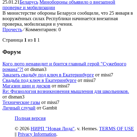
25.01.21
Беларусь
Минобороны объявило о внезапной
проверке и мобилизации
В министерстве обороны Беларуси сообщили, что 25 января в
вооружённых силах Республики начинается внезапная
проверка, мобилизация и учения.
Прочесть
⁄
Комментариев: 0
Страница
1
из
1
1
Форум
Кого люто ненавидит и боится главный герой "Сужебного
романа"?!
от disman3
Заказать свадьбу под ключ в Екатеринбурге
от missi7
Cвадьба под ключ в Екатеринбурге
от missi7
Магазин шин и дисков
от missi7
Re: Физиология возникновения мышления для школьников.
от disman3
Технические газы
от missi7
Личный случай
от Gambit
Полная версия
© 2026
НИРП "Новая Лида"
. v. Hermes.
TERMS OF USE
||
Privacy Information
.