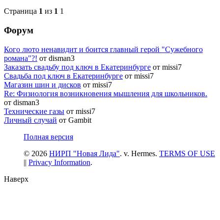
Страница
1
из
1
1
Форум
Кого люто ненавидит и боится главный герой "Сужебного
романа"?!
от disman3
Заказать свадьбу под ключ в Екатеринбурге
от missi7
Cвадьба под ключ в Екатеринбурге
от missi7
Магазин шин и дисков
от missi7
Re: Физиология возникновения мышления для школьников.
от disman3
Технические газы
от missi7
Личный случай
от Gambit
Полная версия
© 2026
НИРП "Новая Лида"
. v. Hermes.
TERMS OF USE
||
Privacy Information
.
Наверх