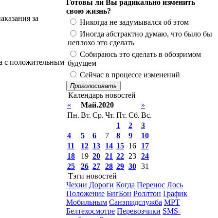
Готовы ли Вы радикально изменить
свою жизнь?
аказания за
Никогда не задумывался об этом
Иногда абстрактно думаю, что было бы
неплохо это сделать
Собираюсь это сделать в обозримом
ка с положительным
будущем
Сейчас в процессе изменений
Проголосовать
Календарь новостей
«
Май.2020
»
Пн.
Вт.
Ср.
Чт.
Пт.
Сб.
Вс.
1
2
3
4
5
6
7
8
9
10
11
12
13
14
15
16
17
18
19
20
21
22
23
24
25
26
27
28
29
30
31
Тэги новостей
Чехии
Дороги
Когда
Перенос
Лось
Положение
БигБон
Роллтон
График
Мобильным
Санэпидслужба
МРТ
Белтехосмотре
Перевозчики
SMS-