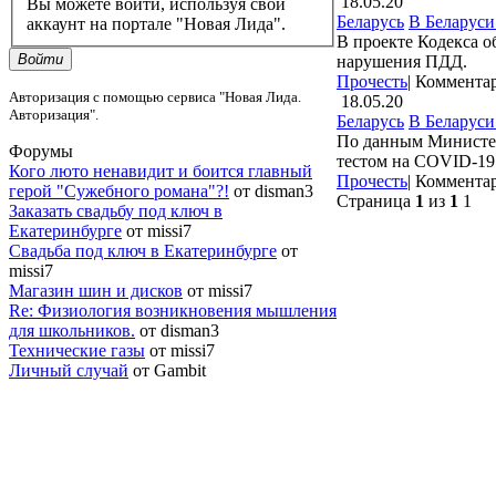
18.05.20
Вы можете войти, используя свой
Беларусь
В Беларуси
аккаунт на портале "Новая Лида".
В проекте Кодекса 
Войти
нарушения ПДД.
Прочесть
|
Коммента
Авторизация с помощью сервиса "Новая Лида.
18.05.20
Авторизация".
Беларусь
В Беларуси
По данным Министер
Форумы
тестом на COVID-19
Кого люто ненавидит и боится главный
Прочесть
|
Коммента
герой "Сужебного романа"?!
от disman3
Страница
1
из
1
1
Заказать свадьбу под ключ в
Екатеринбурге
от missi7
Cвадьба под ключ в Екатеринбурге
от
missi7
Магазин шин и дисков
от missi7
Re: Физиология возникновения мышления
для школьников.
от disman3
Технические газы
от missi7
Личный случай
от Gambit