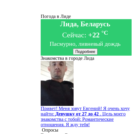
Погода в Лиде
Лида, Беларусь
°C
Сейчас:
+22
Пасмурно, ливневый дождь
Подробнее
Знакомства в городе Лида
Привет! Меня зовут Евгений! Я очень хочу
найти:
Девушку от 27 до 42
. Цель моего
знакомства с тобой: Романтические
отношения. Я жду тебя!
Опросы