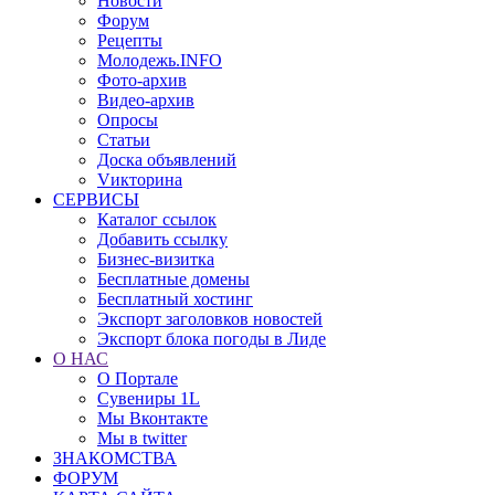
Новости
Форум
Рецепты
Молодежь.INFO
Фото-архив
Видео-архив
Опросы
Статьи
Доска объявлений
Vикторина
СЕРВИСЫ
Каталог ссылок
Добавить ссылку
Бизнес-визитка
Бесплатные домены
Бесплатный хостинг
Экспорт заголовков новостей
Экспорт блока погоды в Лиде
О НАС
О Портале
Сувениры 1L
Мы Вконтакте
Мы в twitter
ЗНАКОМСТВА
ФОРУМ