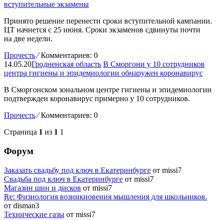
вступительные экзамены
Принято решение перенести сроки вступительной кампании.
ЦТ начнется с 25 июня. Сроки экзаменов сдвинуты почти
на две недели.
Прочесть
⁄
Комментариев: 0
14.05.20
Гродненская область
В Сморгони у 10 сотрудников
центра гигиены и эпидемиологии обнаружен коронавирус
В Сморгонском зональном центре гигиены и эпидемиологии
подтвержден коронавирус примерно у 10 сотрудников.
Прочесть
⁄
Комментариев: 0
Страница
1
из
1
1
Форум
Заказать свадьбу под ключ в Екатеринбурге
от missi7
Cвадьба под ключ в Екатеринбурге
от missi7
Магазин шин и дисков
от missi7
Re: Физиология возникновения мышления для школьников.
от disman3
Технические газы
от missi7