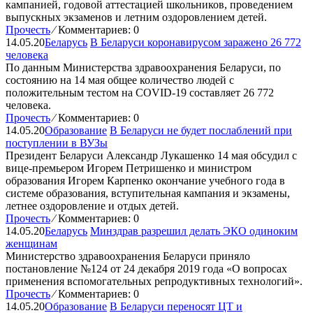
кампанией, годовой аттестацией школьников, проведением
выпускных экзаменов и летним оздоровлением детей.
Прочесть
⁄
Комментариев: 0
14.05.20
Беларусь
В Беларуси коронавирусом заражено 26 772
человека
По данным Министерства здравоохранения Беларуси, по
состоянию на 14 мая общее количество людей с
положительным тестом на COVID-19 составляет 26 772
человека.
Прочесть
⁄
Комментариев: 0
14.05.20
Образование
В Беларуси не будет послаблений при
поступлении в ВУЗы
Президент Беларуси Александр Лукашенко 14 мая обсудил с
вице-премьером Игорем Петришенко и министром
образования Игорем Карпенко окончание учебного года в
системе образования, вступительная кампания и экзамены,
летнее оздоровление и отдых детей.
Прочесть
⁄
Комментариев: 0
14.05.20
Беларусь
Минздрав разрешил делать ЭКО одиноким
женщинам
Министерство здравоохранения Беларуси приняло
постановление №124 от 24 декабря 2019 года «О вопросах
применения вспомогательных репродуктивных технологий».
Прочесть
⁄
Комментариев: 0
14.05.20
Образование
В Беларуси переносят ЦТ и