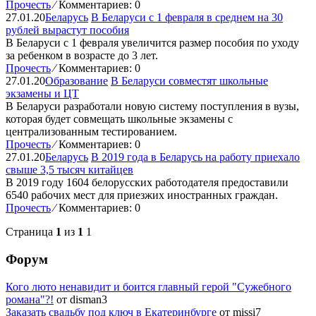
Прочесть
⁄
Комментариев: 0
27.01.20
Беларусь
В Беларуси с 1 февраля в среднем на 30
рублей вырастут пособия
В Беларуси с 1 февраля увеличится размер пособия по уходу
за ребенком в возрасте до 3 лет.
Прочесть
⁄
Комментариев: 0
27.01.20
Образование
В Беларуси совместят школьные
экзамены и ЦТ
В Беларуси разработали новую систему поступления в вузы,
которая будет совмещать школьные экзамены с
централизованным тестированием.
Прочесть
⁄
Комментариев: 0
27.01.20
Беларусь
В 2019 года в Беларусь на работу приехало
свыше 3,5 тысяч китайцев
В 2019 году 1604 белорусских работодателя предоставили
6540 рабочих мест для приезжих иностранных граждан.
Прочесть
⁄
Комментариев: 0
Страница
1
из
1
1
Форум
Кого люто ненавидит и боится главный герой "Сужебного
романа"?!
от disman3
Заказать свадьбу под ключ в Екатеринбурге
от missi7