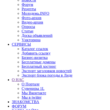
Новости
Форум
Рецепты
Молодежь.INFO
Фото-архив
Видео-архив
Опросы
Статьи
Доска объявлений
Vикторина
СЕРВИСЫ
Каталог ссылок
Добавить ссылку
Бизнес-визитка
Бесплатные домены
Бесплатный хостинг
Экспорт заголовков новостей
Экспорт блока погоды в Лиде
О НАС
О Портале
Сувениры 1L
Мы Вконтакте
Мы в twitter
ЗНАКОМСТВА
ФОРУМ