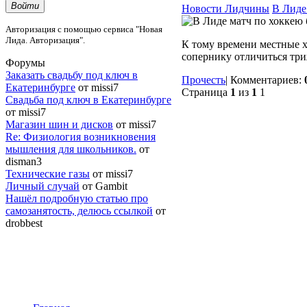
Войти
Новости Лидчины
В Лиде
Авторизация с помощью сервиса "Новая
Лида. Авторизация".
К тому времени местные х
сопернику отличиться три
Форумы
Заказать свадьбу под ключ в
Прочесть
|
Комментариев:
Екатеринбурге
от missi7
Страница
1
из
1
1
Cвадьба под ключ в Екатеринбурге
от missi7
Магазин шин и дисков
от missi7
Re: Физиология возникновения
мышления для школьников.
от
disman3
Технические газы
от missi7
Личный случай
от Gambit
Нашёл подробную статью про
самозанятость, делюсь ссылкой
от
drobbest