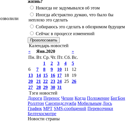
жизнь?
Никогда не задумывался об этом
Иногда абстрактно думаю, что было бы
позволили
неплохо это сделать
Собираюсь это сделать в обозримом будущем
Сейчас в процессе изменений
Проголосовать
Календарь новостей
«
Янв.2020
»
Пн.
Вт.
Ср.
Чт.
Пт.
Сб.
Вс.
1
2
3
4
5
6
7
8
9
10
11
12
13
14
15
16
17
18
19
20
21
22
23
24
25
26
27
28
29
30
31
Тэги новостей
Дороги
Перенос
Чехии
Когда
Положение
БигБон
Роллтон
Санэпидслужба
Мобильным
Лось
График
МРТ
SMS-сообщений
Перевозчики
Белтехосмотре
Новости страны