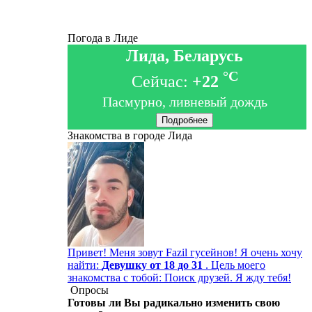
Погода в Лиде
Лида, Беларусь
°C
Сейчас:
+22
Пасмурно, ливневый дождь
Подробнее
Знакомства в городе Лида
Привет! Меня зовут Fazil гусейнов! Я очень хочу
найти:
Девушку от 18 до 31
. Цель моего
знакомства с тобой: Поиск друзей. Я жду тебя!
Опросы
Готовы ли Вы радикально изменить свою