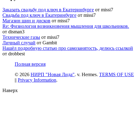
Заказать свадьбу под ключ в Екатеринбурге
от missi7
Cвадьба под ключ в Екатеринбурге
от missi7
Магазин шин и дисков
от missi7
Re: Физиология возникновения мышления для школьников.
от disman3
Технические газы
от missi7
Личный случай
от Gambit
Нашёл подробную статью про самозанятость, делюсь ссылкой
от drobbest
Полная версия
© 2026
НИРП "Новая Лида"
. v. Hermes.
TERMS OF USE
||
Privacy Information
.
Наверх