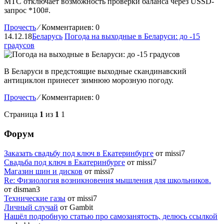
МТС отключает возможность проверки баланса через USSD-
запрос *100#.
Прочесть
⁄
Комментариев: 0
14.12.18
Беларусь
Погода на выходные в Беларуси: до -15
градусов
В Беларуси в предстоящие выходные скандинавский
антициклон принесет зимнюю морозную погоду.
Прочесть
⁄
Комментариев: 0
Страница
1
из
1
1
Форум
Заказать свадьбу под ключ в Екатеринбурге
от missi7
Cвадьба под ключ в Екатеринбурге
от missi7
Магазин шин и дисков
от missi7
Re: Физиология возникновения мышления для школьников.
от disman3
Технические газы
от missi7
Личный случай
от Gambit
Нашёл подробную статью про самозанятость, делюсь ссылкой