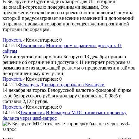
В Беларуси не будут вводить запрет для ИП и юрлиц
на онлайн-торговлю подержанными вещами. Это
предложение исключили из проекта постановления Совмина,
который предусматривает внесение изменений и дополнений
в правила продажи товаров при осуществлении розничной
торговли по образцам.
Прочесть
⁄
Комментариев: 0
14.12.18
Технология
Мининформ ограничил доступ к 11
сайтам
Министерство информации Беларуси 13 декабря приняло
решение об ограничении доступа к 11 интернет-ресурсам за
размещение ненадлежащей рекламы о предоставлении займов
неограниченному кругу лиц.
Прочесть
⁄
Комментариев: 0
14.12.18
Беларусь
Доллар подорожал в Беларуси
14 декабря на торгах Белорусской валютно-фондовой бирже
курс белорусского рубля к доллару снизился на 0,08% и
составил 2,122 рубля.
Прочесть
⁄
Комментариев: 0
14.12.18
Технология
В Беларуси МТС отключает проверку
баланса через ussd-запрос