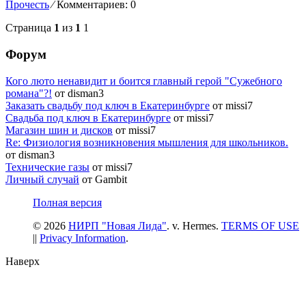
Прочесть
⁄
Комментариев: 0
Страница
1
из
1
1
Форум
Кого люто ненавидит и боится главный герой "Сужебного
романа"?!
от disman3
Заказать свадьбу под ключ в Екатеринбурге
от missi7
Cвадьба под ключ в Екатеринбурге
от missi7
Магазин шин и дисков
от missi7
Re: Физиология возникновения мышления для школьников.
от disman3
Технические газы
от missi7
Личный случай
от Gambit
Полная версия
© 2026
НИРП "Новая Лида"
. v. Hermes.
TERMS OF USE
||
Privacy Information
.
Наверх