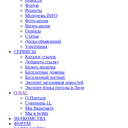
Новости
Форум
Рецепты
Молодежь.INFO
Фото-архив
Видео-архив
Опросы
Статьи
Доска объявлений
Vикторина
СЕРВИСЫ
Каталог ссылок
Добавить ссылку
Бизнес-визитка
Бесплатные домены
Бесплатный хостинг
Экспорт заголовков новостей
Экспорт блока погоды в Лиде
О НАС
О Портале
Сувениры 1L
Мы Вконтакте
Мы в twitter
ЗНАКОМСТВА
ФОРУМ