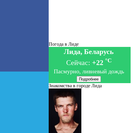
Погода в Лиде
Лида, Беларусь
°C
Сейчас:
+22
Пасмурно, ливневый дождь
Подробнее
Знакомства в городе Лида