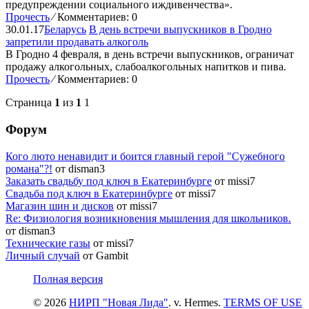
предупреждении социального иждивенчества».
Прочесть
⁄
Комментариев: 0
30.01.17
Беларусь
В день встречи выпускников в Гродно
запретили продавать алкоголь
В Гродно 4 февраля, в день встречи выпускников, ограничат
продажу алкогольных, слабоалкогольных напитков и пива.
Прочесть
⁄
Комментариев: 0
Страница
1
из
1
1
Форум
Кого люто ненавидит и боится главный герой "Сужебного
романа"?!
от disman3
Заказать свадьбу под ключ в Екатеринбурге
от missi7
Cвадьба под ключ в Екатеринбурге
от missi7
Магазин шин и дисков
от missi7
Re: Физиология возникновения мышления для школьников.
от disman3
Технические газы
от missi7
Личный случай
от Gambit
Полная версия
© 2026
НИРП "Новая Лида"
. v. Hermes.
TERMS OF USE